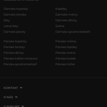
Dámske topánky
Kabelky
Dámske tenisky
Dámske mikiny
Šaty
Dámske džínsy
Letné šaty
Sukne
Dámske plavky
Dámska spodná bielizeň
Pánske topánky
Pánske mikiny
Pánske tenisky
Pánske tepláky
Pánske džínsy
Pánske svetre
Pánske krátke nohavice
Pánske košele
Pánska spodná bielizeň
Pánske tričká
KONTAKT
VERMONT Services Slovakia s. r. o.
O NÁS
Vlčie hrdlo 53
O spoločnosti
O NÁKUPE