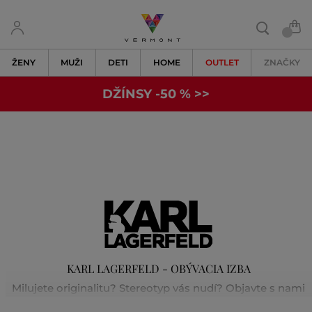
ŽENY
MUŽI
DETI
HOME
OUTLET
ZNAČKY
DŽÍNSY -50 % >>
KARL LAGERFELD - OBÝVACIA IZBA
Milujete originalitu? Stereotyp vás nudí? Objavte s nami
svet Karla Lagerfelda. Dokonalú kombináciu nenúteného