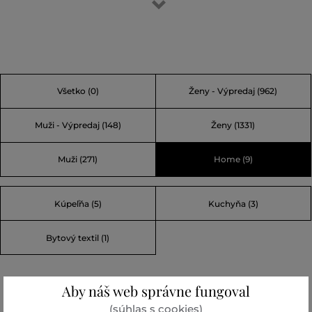
parížskeho štýlu a rock-chic elegancie. Karl bol originálny,
ľahko výstredný no vždy nápaditý. Jeden z jeho slávnych
karlizmov vraví: „Móda je hra, ktorú treba hrať vážne.“
Alebo „Nuda je zločin.“ Vo svete Karla sa nudiť nebudete.
Všetko
(0)
Ženy - Výpredaj
(962)
Muži - Výpredaj
(148)
Ženy
(1331)
Muži
(271)
Home
(9)
Kúpeľňa (5)
Kuchyňa (3)
Bytový textil (1)
Aby náš web správne fungoval
(súhlas s cookies)