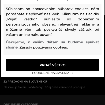
Súhlasom so spracovaním súborov cookies nám
pomáhate zlepšovať náš web. Kliknutím na tlačidlo
„Prijať všetko" súhlasíte so zobrazením
VŠETKO SKLADOM
personalizovaného obsahu, relevantnej reklamy a
Všetok tovar v e-shope máme na sklade.
môžeme vám tak poskytnúť skvelý zážitok pri
vašom online nakupovaní.
ZÁRUKA ORIGINALITY
Ďakujeme,
k vašim dátam sa budeme správať
Výhradné zastúpenie a predaj značky na Slovensku. Kupujete 100%
slušne.
Zásady používania cookies.
originál.
DOPRAVA A VRÁTENIE ZADARMO
PRIJAŤ VŠETKO
Doprava nad 74,90 EUR je vždy zadarmo, za vrátenie tovaru u nás
nikdy neplatíte.
PODROBNÉ NASTAVENIA
22 PREDAJNÍ NA SLOVENSKU
Na nákup tovaru môžete využiť aj naše kamenné predajne.
OBĽÚBENÉ KATEGÓRIE