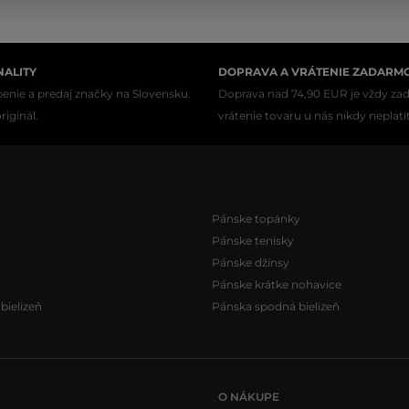
NALITY
DOPRAVA A VRÁTENIE ZADARM
enie a predaj značky na Slovensku.
Doprava nad 74,90 EUR je vždy za
iginál.
vrátenie tovaru u nás nikdy neplatí
Pánske topánky
Pánske tenisky
Pánske džínsy
Pánske krátke nohavice
ielizeň
Pánska spodná bielizeň
O NÁKUPE