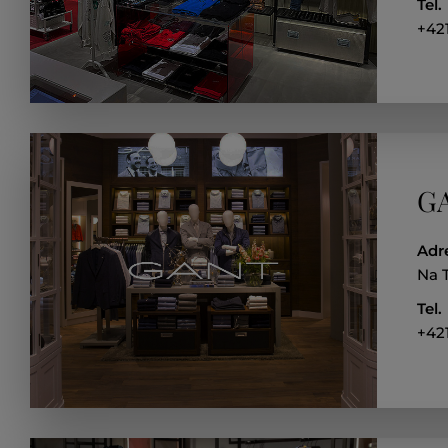
Tel.
+421
GA
Adr
Na 
Tel.
+42