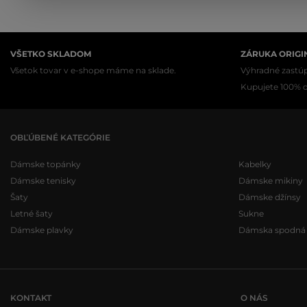
VŠETKO SKLADOM
ZÁRUKA ORIGI
Všetok tovar v e-shope máme na sklade.
Výhradné zastúp
Kupujete 100% or
OBĽÚBENÉ KATEGÓRIE
Dámske topánky
Kabelky
Dámske tenisky
Dámske mikiny
Šaty
Dámske džínsy
Letné šaty
Sukne
Dámske plavky
Dámska spodná b
KONTAKT
O NÁS