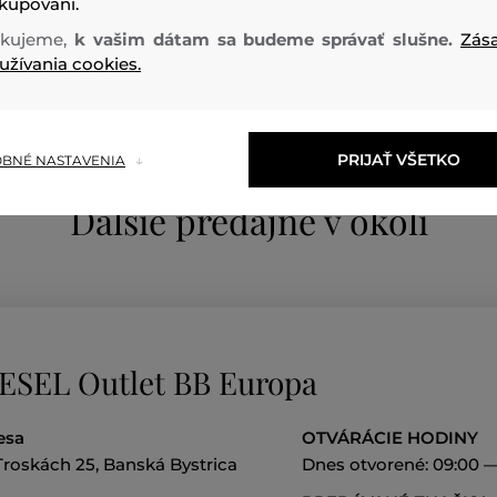
kupovaní.
kujeme,
k vašim dátam sa budeme správať slušne.
Zás
užívania cookies.
PRIJAŤ VŠETKO
BNÉ NASTAVENIA
Dalšie predajne v okolí
ESEL Outlet BB Europa
esa
OTVÁRÁCIE HODINY
Troskách 25, Banská Bystrica
Dnes otvorené: 09:00 —