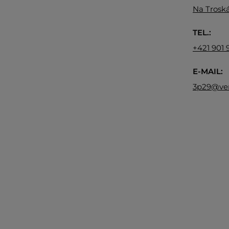
Na Troská
TEL.:
+421 901 
E-MAIL:
3p29@ve