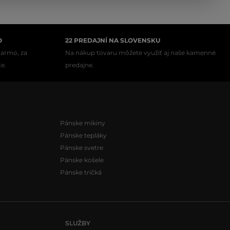
O
22 PREDAJNÍ NA SLOVENSKU
darmo, za
Na nákup tovaru môžete využiť aj naše kamenné
te.
predajne.
Pánske mikiny
Pánske tepláky
Pánske svetre
Pánske košele
Pánske tričká
SLUŽBY