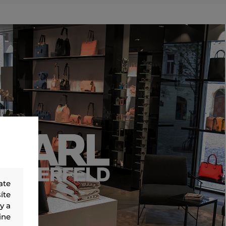
ate
íte
y a
ine