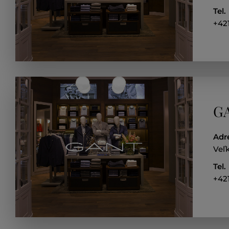
Tel.
+42
GA
Adr
Veľk
Tel.
+42