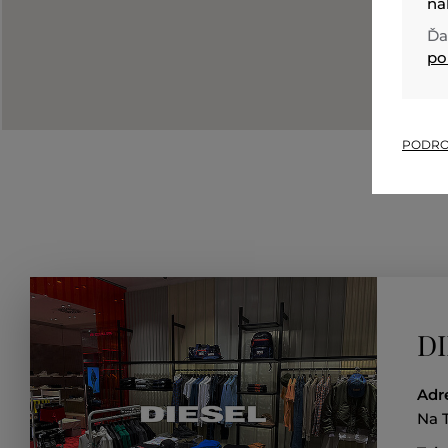
na
Ďa
po
PODRO
DI
Adr
Na 