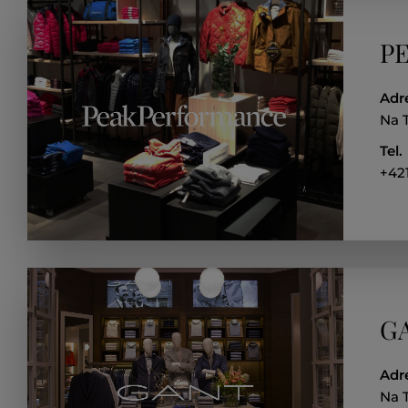
PE
Adr
Na 
Tel.
+421
GA
Adr
Na 