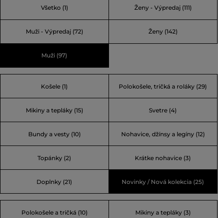
Všetko
(1)
Ženy - Výpredaj
(111)
spracovaná. Ide o novú kolekciu, ktorá stále hrdo nesie
podpis legendárneho návrhára Karla Lagerfelda.
Muži - Výpredaj
(72)
Ženy
(142)
Muži
(97)
Košele (1)
Polokošele, tričká a roláky (29)
Mikiny a tepláky (15)
Svetre (4)
Bundy a vesty (10)
Nohavice, džínsy a legíny (12)
Topánky (2)
Krátke nohavice (3)
Doplnky (21)
Novinky / Nová kolekcia (25)
Polokošele a tričká (10)
Mikiny a tepláky (3)