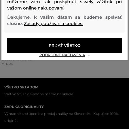
môžeme vám tak poskytnúť skvelý zážitok pri
vašom online nakupovaní.
NOVINKA
Ďakujeme,
k vašim dátam sa budeme správať
POSLEDNÁ ŠANCA
slušne.
Zásady používania cookies.
VESTA KARL LAGERFELD JEANS
KLJ PUFFER VEST
PRIJAŤ VŠETKO
259
,
90 €
PODROBNÉ NASTAVENIA
Dostupné veľkosti:
M
,
L
,
XL
VŠETKO SKLADOM
Všetok tovar v e-shope máme na sklade.
ZÁRUKA ORIGINALITY
Výhradné zastúpenie a predaj značky na Slovensku. Kupujete 100%
originál.