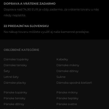
DOPRAVA A VRÁTENIE ZADARMO
Doprava nad 74,90 EUR je vždy zadarmo, za vrátenie tovaru u nás
nikdy neplatíte.
22 PREDAJNÍ NA SLOVENSKU
Na nákup tovaru môžete využiť aj naše kamenné predajne.
OBĽÚBENÉ KATEGÓRIE
Dámske topánky
Kabelky
Dámske tenisky
Dámske mikiny
Šaty
Dámske džínsy
Letné šaty
Sukne
Dámske plavky
Dámska spodná bielizeň
Pánske topánky
Pánske mikiny
Pánske tenisky
Pánske tepláky
Pánske džínsy
Pánske svetre