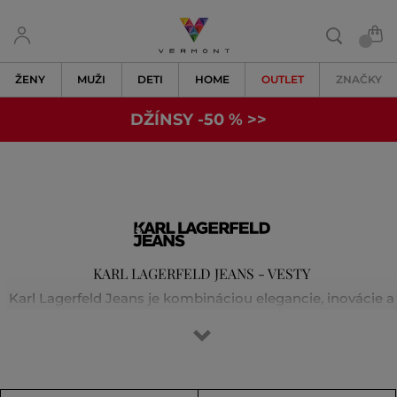
ŽENY
MUŽI
DETI
HOME
OUTLET
ZNAČKY
DŽÍNSY -50 % >>
KARL LAGERFELD JEANS - VESTY
Karl Lagerfeld Jeans je kombináciou elegancie, inovácie a
nezameniteľného štýlu. Značka zostáva verná svojej
identite, pričom nová kolekcia je navrhnutá tak, aby
inšpirovala aj generáciu Z. Ponúka osobitosť s nádychom
voľného štýlu - je energická, cool a zodpovedne