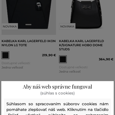
NOVINKA
NOVINKA
KABELKA KARL LAGERFELD IKON
KABELKA KARL LAGERFELD
NYLON LG TOTE
K/SIGNATURE HOBO DOME
STUDS
219
,
90 €
364
,
90 €
Dostupné veľkosti:
Dostupné veľkosti:
Jedna veľkosť
Jedna veľkosť
Aby náš web správne fungoval
(súhlas s cookies)
Súhlasom so spracovaním súborov cookies nám
pomáhate zlepšovať náš web. Kliknutím na tlačidlo