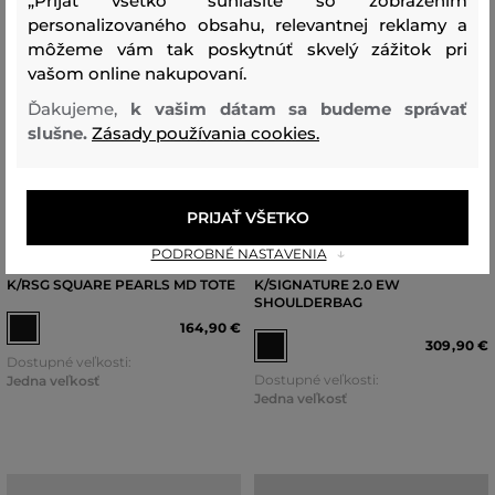
„Prijať všetko" súhlasíte so zobrazením
personalizovaného obsahu, relevantnej reklamy a
môžeme vám tak poskytnúť skvelý zážitok pri
vašom online nakupovaní.
Ďakujeme,
k vašim dátam sa budeme správať
slušne.
Zásady používania cookies.
NOVINKA
NOVINKA
PRIJAŤ VŠETKO
PODROBNÉ NASTAVENIA
KABELKA KARL LAGERFELD
KABELKA KARL LAGERFELD
K/RSG SQUARE PEARLS MD TOTE
K/SIGNATURE 2.0 EW
SHOULDERBAG
164
,
90 €
309
,
90 €
Dostupné veľkosti:
Dostupné veľkosti:
Jedna veľkosť
Jedna veľkosť