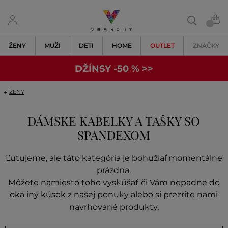
ŽENY
MUŽI
DETI
HOME
OUTLET
ZNAČKY
DŽÍNSY -50 % >>
ŽENY
DÁMSKE KABELKY A TAŠKY SO
SPANDEXOM
Ľutujeme, ale táto kategória je bohužiaľ momentálne
prázdna.
Môžete namiesto toho vyskúšať či Vám nepadne do
oka iný kúsok z našej ponuky alebo si prezrite nami
navrhované produkty.