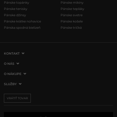
Pánske topánky
Pánske mikiny
Pánske tenisky
Pánske tepláky
Pánske džínsy
Pánske svetre
Pánske krátke nohavice
Pánske košele
Pánska spodná bielizeň
Pánske tričká
KONTAKT
VERMONT Services Slovakia s. r. o.
O NÁS
Vlčie hrdlo 53
O spoločnosti
O NÁKUPE
821 07 Bratislava
Kontakt
Slovenská republika
Ako nakupovať
SLUŽBY
Naše predajne
tel.:
+421 2 3500 3000
Obchodné podmienky
Affiliate program
Doprava a platba
info@vermont.sk
Vrátenie tovaru
VRÁTIŤ TOVAR
Presscentrum
Darčekové poukážky
Reklamácie
VERMONT Club
Používanie cookies
Spracovanie osobných údajov