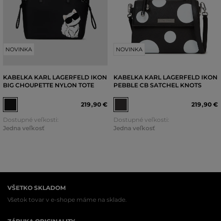
NOVINKA
NOVINKA
KABELKA KARL LAGERFELD IKON
KABELKA KARL LAGERFELD IKON
BIG CHOUPETTE NYLON TOTE
PEBBLE CB SATCHEL KNOTS
219
,
90 €
219
,
90 €
Dostupné veľkosti:
Dostupné veľkosti:
Jedna veľkosť
Jedna veľkosť
VŠETKO SKLADOM
Všetok tovar v e-shope máme na sklade.