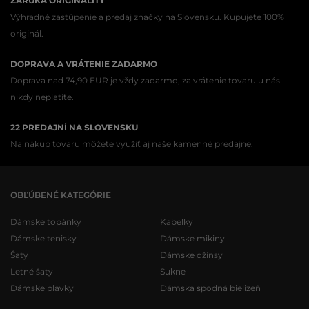
ZÁRUKA ORIGINALITY
Výhradné zastúpenie a predaj značky na Slovensku. Kupujete 100%
originál.
DOPRAVA A VRÁTENIE ZADARMO
Doprava nad 74,90 EUR je vždy zadarmo, za vrátenie tovaru u nás
nikdy neplatíte.
22 PREDAJNÍ NA SLOVENSKU
Na nákup tovaru môžete využiť aj naše kamenné predajne.
OBĽÚBENÉ KATEGÓRIE
Dámske topánky
Kabelky
Dámske tenisky
Dámske mikiny
Šaty
Dámske džínsy
Letné šaty
Sukne
Dámske plavky
Dámska spodná bielizeň