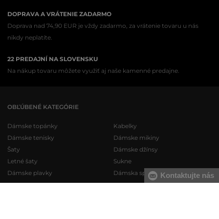
DOPRAVA A VRÁTENIE ZADARMO
Doprava nad 74,90 EUR je vždy zadarmo, za vrátenie tovaru u nás
nikdy neplatíte.
22 PREDAJNÍ NA SLOVENSKU
Na nákup tovaru môžete využiť aj naše kamenné predajne.
OBĽÚBENÉ KATEGÓRIE
Dámske topánky
Kabelky
Dámske tenisky
Dámske mikiny
Šaty
Dámske džínsy
Letné šaty
Sukne
Dámske plavky
Dámska spodná bielizeň
Kontaktujte nás
Pánske topánky
Pánske mikiny
Pánske tenisky
Pánske tepláky
Pánske džínsy
Pánske svetre