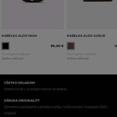
KABELKA ALDO MIAH
KABELKA ALDO AVELIE
89
,
90 €
1
Dostupné veľkosti:
Dostupné veľkosti:
Jedna veľkosť
Jedna veľkosť
VŠETKO SKLADOM
Všetok tovar v e-shope máme na sklade.
ZÁRUKA ORIGINALITY
Výhradné zastúpenie a predaj značky na Slovensku. Kupujete 100%
originál.