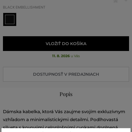
BLACK EMBELLISHMENT
VLOŽIŤ DO KOŠÍKA
11. 8. 2026
u Vás
DOSTUPNOSŤ V PREDAJNIACH
Popis
Dámska kabelka, ktorá Vás zaujme svojím exkluzívnym
vzhľadom a minimalistickými detailmi. Podlhovastá
silueta s kovovými celoplošnými cvokami doplnená