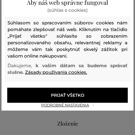
Aby náš web správne fungoval
zapínaním na klip a crossobody popruhom cez rameno
(súhlas s cookies)
kombinujúcim retiazku a technickú kožu. Vnútro s
podšívkou je vybavené priestrannou priehradkou.
Súhlasom so spracovaním súborov cookies nám
Materiálové zloženie je tvorené technickou kožou
pomáhate zlepšovať náš web. Kliknutím na tlačidlo
„Prijať všetko" súhlasíte so zobrazením
prémiovej kvality, ktorá vyniká svojou extrémnou
personalizovaného obsahu, relevantnej reklamy a
pevnosťou, odolnosťou a trvanlivosťou.
môžeme vám tak poskytnúť skvelý zážitok pri
Neprehliadnuteľne štýlový doplnok, ktorý doladí Váš
vašom online nakupovaní.
večerný outfit k dokonalosti.
Ďakujeme,
k vašim dátam sa budeme správať
slušne.
Zásady používania cookies.
Rozmery: 18 x 12 x 4,5 cm
PRIJAŤ VŠETKO
Strih/Druh:
EVENING BAG & CLUTCH
Sezóna: PF26
PODROBNÉ NASTAVENIA
Kód produktu:
B3W30109-426-KC-1rc-0
Zloženie