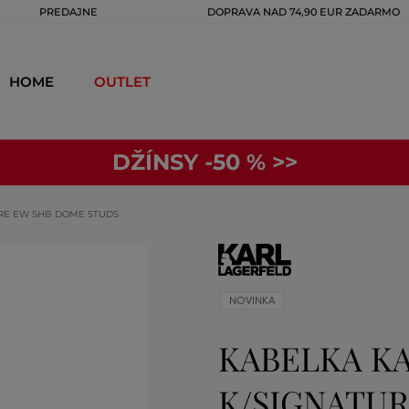
PREDAJNE
DOPRAVA NAD 74,90 EUR ZADARMO
HOME
OUTLET
DŽÍNSY -50 % >>
URE EW SHB DOME STUDS
NOVINKA
KABELKA K
K/SIGNATUR