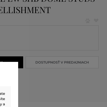
ELLISHMENT
KA
DOSTUPNOSŤ V PREDAJNIACH
ate
íte
y a