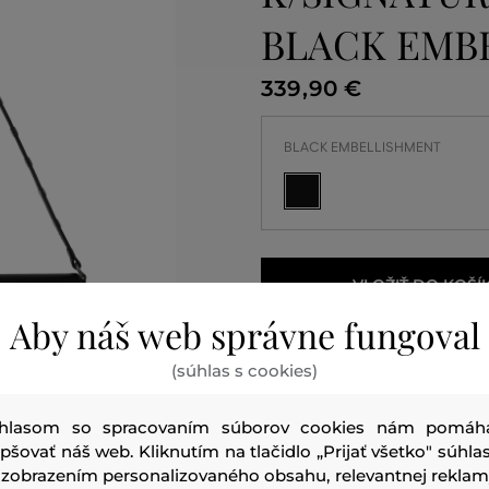
BLACK EMB
339
,
90 €
BLACK EMBELLISHMENT
VLOŽIŤ DO KOŠÍ
Aby náš web správne fungoval
Zajtra
u Vás
(súhlas s cookies)
hlasom so spracovaním súborov cookies nám pomáh
epšovať náš web. Kliknutím na tlačidlo „Prijať všetko" súhlas
 zobrazením personalizovaného obsahu, relevantnej reklam