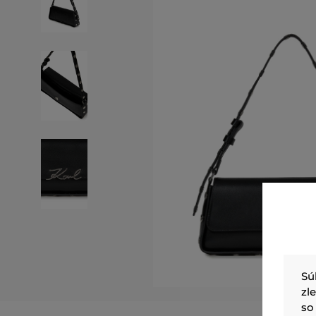
Sú
zl
so