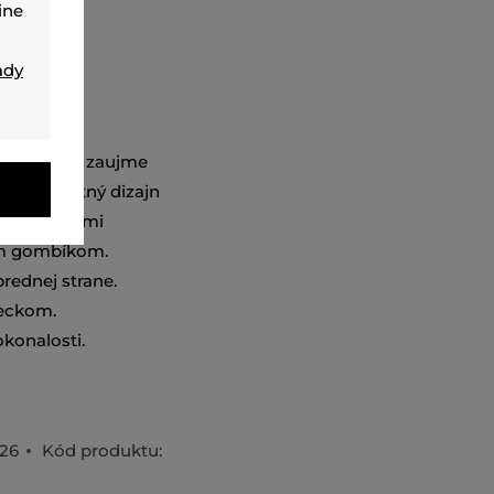
ine
ady
, ktorá Vás zaujme
vo-elegantný dizajn
mi cvočkami
kým gombíkom.
rednej strane.
reckom.
okonalosti.
F26
Kód produktu: