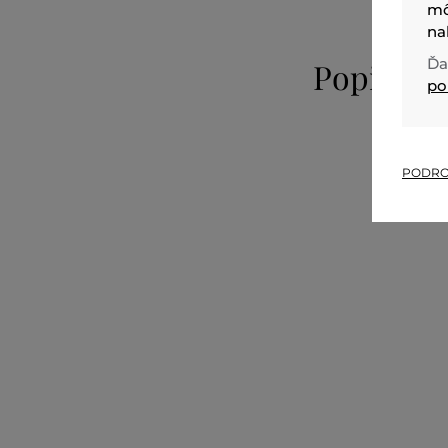
mô
na
Ďa
Popis
po
PODRO