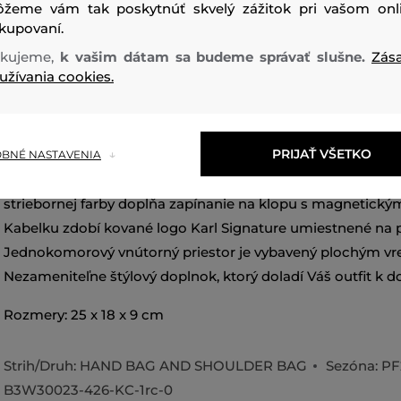
žeme vám tak poskytnúť skvelý zážitok pri vašom onl
kupovaní.
kujeme,
k vašim dátam sa budeme správať slušne.
Zás
užívania cookies.
Dámska kabelka z hladkej hovädzej kože prémiovej kvality
PRIJAŤ VŠETKO
svojím luxusným vzhľadom a originálnymi detailmi. Rocko
BNÉ NASTAVENIA
s nastaviteľným popruhom cez rameno zdobeným kovový
striebornej farby dopĺňa zapínanie na klopu s magnetic
Kabelku zdobí kované logo Karl Signature umiestnené na p
Jednokomorový vnútorný priestor je vybavený plochým v
Nezameniteľne štýlový doplnok, ktorý doladí Váš outfit k d
Rozmery: 25 x 18 x 9 cm
Strih/Druh:
HAND BAG AND SHOULDER BAG
Sezóna: P
B3W30023-426-KC-1rc-0