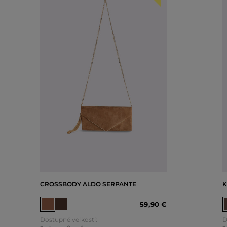
CROSSBODY ALDO SERPANTE
K
59
,
90 €
Dostupné veľkosti:
D