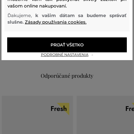
vašom online nakupovaní.
produktu:
230W3050-323-KC-637
Ďakujeme,
k vašim dátam sa budeme správať
slušne.
Zásady používania cookies.
Zloženie
vrchný materiál
PRIJAŤ VŠETKO
RECYKLOVANÝ POLYAMID
POLYURETAN
65 %
35 %
PODROBNÉ NASTAVENIA
Odporúčané produkty