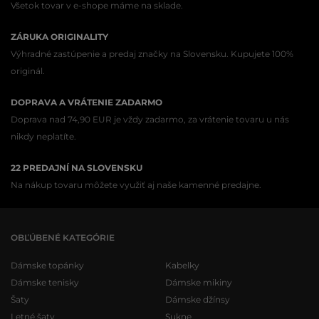
Všetok tovar v e-shope máme na sklade.
ZÁRUKA ORIGINALITY
Výhradné zastúpenie a predaj značky na Slovensku. Kupujete 100%
originál.
DOPRAVA A VRÁTENIE ZADARMO
Doprava nad 74,90 EUR je vždy zadarmo, za vrátenie tovaru u nás
nikdy neplatíte.
22 PREDAJNÍ NA SLOVENSKU
Na nákup tovaru môžete využiť aj naše kamenné predajne.
OBĽÚBENÉ KATEGÓRIE
Dámske topánky
Kabelky
Dámske tenisky
Dámske mikiny
Šaty
Dámske džínsy
Letné šaty
Sukne