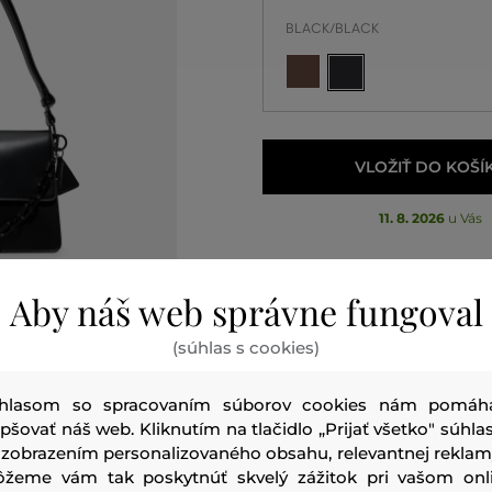
BLACK/BLACK
VLOŽIŤ DO KOŠÍ
11. 8. 2026
u Vás
Aby náš web správne fungoval
(súhlas s cookies)
hlasom so spracovaním súborov cookies nám pomáh
epšovať náš web. Kliknutím na tlačidlo „Prijať všetko" súhlas
 zobrazením personalizovaného obsahu, relevantnej reklam
žeme vám tak poskytnúť skvelý zážitok pri vašom onl