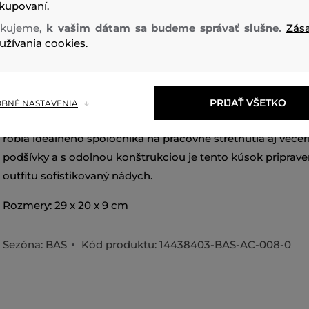
kupovaní.
kujeme,
k vašim dátam sa budeme správať slušne.
Zás
užívania cookies.
Luxebag je elegantný doplnok na každodenné nosenie, kt
PRIJAŤ VŠETKO
BNÉ NASTAVENIA
moderný štýl s praktickosťou. Jeho čisté línie a sofistikova
robia ideálneho spoločníka na pracovné stretnutia aj večer
podšívky a s odolnou konštrukciou je tento kúsok pripra
outfitu sofistikovaný nádych.
Rozmery: 29 x 20 x 9 cm
Sezóna: BAS
Kód produktu:
14438403-BAS-AC-008-0