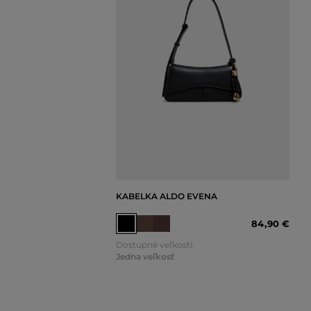
KABELKA ALDO EVENA
84
,
90 €
Dostupné veľkosti:
Jedna veľkosť