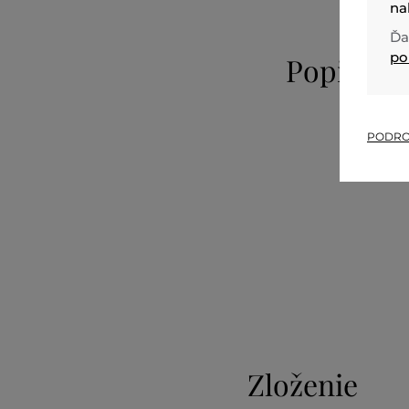
na
Ďa
po
Popis
PODRO
Zloženie