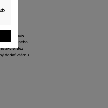
ady
orý kombinuje
ný dizajn z neho
né akcie. Bez
vený dodať vášmu