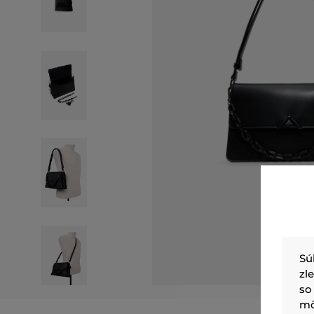
Sú
zl
so
mô