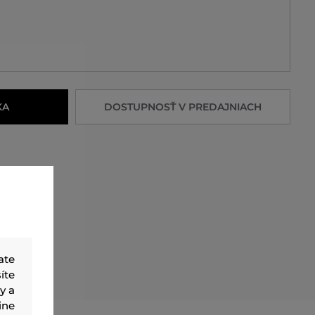
KA
DOSTUPNOSŤ V PREDAJNIACH
ate
íte
y a
ine