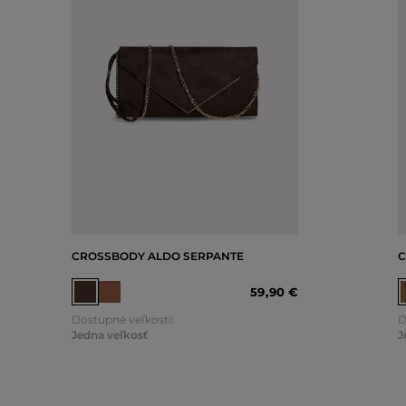
CROSSBODY ALDO SERPANTE
C
59
,
90 €
Dostupné veľkosti:
D
Jedna veľkosť
J