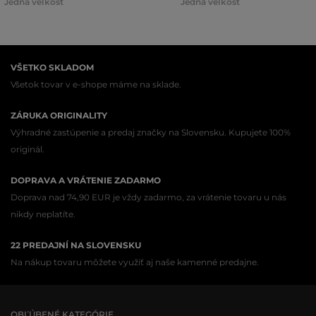
Jedna veľkosť
Jedna veľkosť
VŠETKO SKLADOM
Všetok tovar v e-shope máme na sklade.
ZÁRUKA ORIGINALITY
Výhradné zastúpenie a predaj značky na Slovensku. Kupujete 100%
originál.
DOPRAVA A VRÁTENIE ZADARMO
Doprava nad 74,90 EUR je vždy zadarmo, za vrátenie tovaru u nás
nikdy neplatíte.
22 PREDAJNÍ NA SLOVENSKU
Na nákup tovaru môžete využiť aj naše kamenné predajne.
OBĽÚBENÉ KATEGÓRIE