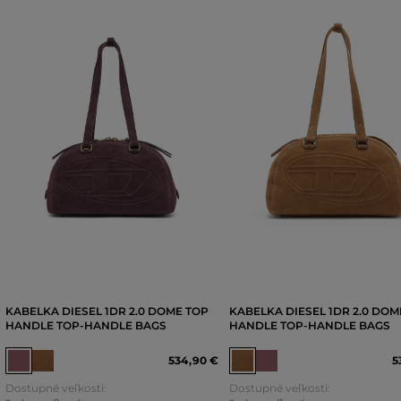
KABELKA DIESEL 1DR 2.0 DOME TOP
KABELKA DIESEL 1DR 2.0 DOM
HANDLE TOP-HANDLE BAGS
HANDLE TOP-HANDLE BAGS
534
,
90 €
5
Dostupné veľkosti:
Dostupné veľkosti: