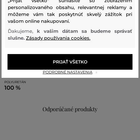
„Prijať všetko" súhlasíte so zobrazením
personalizovaného obsahu, relevantnej reklamy a
Sezóna: BAS
Kód produktu:
13989358-BAS-AC-200-0
môžeme vám tak poskytnúť skvelý zážitok pri
vašom online nakupovaní.
Zloženie
Ďakujeme,
k vašim dátam sa budeme správať
slušne.
Zásady používania cookies.
podšívka
POLYURETÁN
100 %
PRIJAŤ VŠETKO
PODROBNÉ NASTAVENIA
vrchný materiál
POLYURETÁN
100 %
Odporúčané produkty