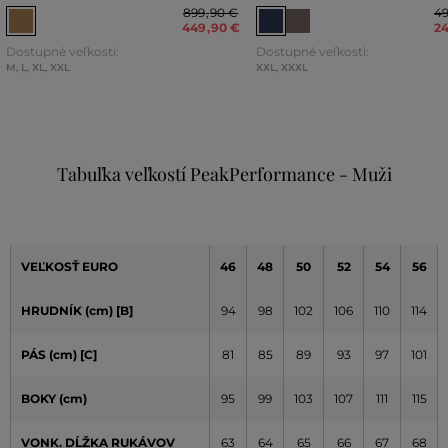
899
,
90 €
4
449
,
90 €
2
Dostupné veľkosti:
Dostupné veľkosti:
M
,
L
,
XL
,
XXL
XXL
,
XXXL
Tabuľka veľkostí PeakPerformance - Muži
VEĽKOSŤ EURO
46
48
50
52
54
56
HRUDNÍK (cm) [B]
94
98
102
106
110
114
PÁS (cm) [C]
81
85
89
93
97
101
BOKY (cm)
95
99
103
107
111
115
VONK. DĹŽKA RUKÁVOV
63
64
65
66
67
68