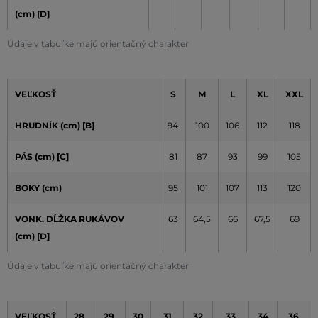
(cm)
[D]
Údaje v tabuľke majú orientačný charakter
VEĽKOSŤ
S
M
L
XL
XXL
HRUDNÍK (cm) [B]
94
100
106
112
118
PÁS (cm) [C]
81
87
93
99
105
BOKY (cm)
95
101
107
113
120
VONK. DĹŽKA RUKÁVOV
63
64,5
66
67,5
69
(cm)
[D]
Údaje v tabuľke majú orientačný charakter
VEĽKOSŤ
28
29
30
31
32
33
34
36