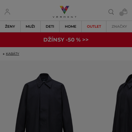
ŽENY
MUŽI
DETI
HOME
OUTLET
ZNAČKY
DŽÍNSY -50 % >>
KABÁTY