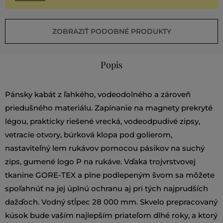
ZOBRAZIŤ PODOBNÉ PRODUKTY
Popis
Pánsky kabát z ľahkého, vodeodolného a zároveň
priedušného materiálu. Zapínanie na magnety prekryté
légou, prakticky riešené vrecká, vodeodpudivé zipsy,
vetracie otvory, búrková klopa pod golierom,
nastaviteľný lem rukávov pomocou pásikov na suchý
zips, gumené logo P na rukáve. Vďaka trojvrstvovej
tkanine GORE-TEX a plne podlepeným švom sa môžete
spoľahnúť na jej úplnú ochranu aj pri tých najprudších
dažďoch. Vodný stĺpec 28 000 mm. Skvelo prepracovaný
kúsok bude vaším najlepším priateľom dlhé roky, a ktorý