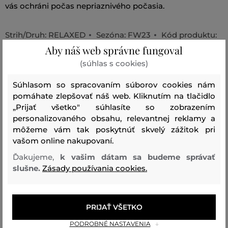
vás ochráni počas nepriaznivého počasia.
Strih/Druh:
RELAXED
Sezóna: FW23
Kód produktu:
Aby náš web správne fungoval
G79705020-623-PA-050
(súhlas s cookies)
Zloženie
Súhlasom so spracovaním súborov cookies nám
pomáhate zlepšovať náš web. Kliknutím na tlačidlo
„Prijať všetko" súhlasíte so zobrazením
vrchný materiál
personalizovaného obsahu, relevantnej reklamy a
REC. POLYESTER
môžeme vám tak poskytnúť skvelý zážitok pri
100 %
vašom online nakupovaní.
vrecká
Ďakujeme,
k vašim dátam sa budeme správať
slušne.
Zásady používania cookies.
REC. POLYESTER
100 %
PRIJAŤ VŠETKO
Odporúčané produkty
PODROBNÉ NASTAVENIA