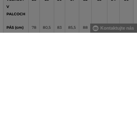
V
PALCOCH
PÁS (cm)
78
80,5
83
85,5
88
90,5
93
95,5
Kontaktujte nás
[C]
BOKY
92
94,5
97
99,5
104
104,5
107
112
(cm)
Údaje v tabuľke majú orientačný charakter
Ako sa správne zmerať