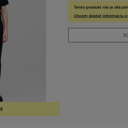
Tento produkt nie je aktuál
Chcem dostať informáciu e
Z
É
VYPR