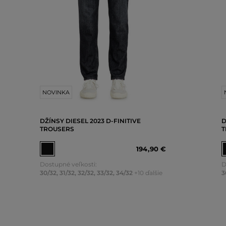
NOVINKA
DŽÍNSY DIESEL 2023 D-FINITIVE
D
TROUSERS
T
194
,
90 €
Dostupné veľkosti:
D
30/32
,
31/32
,
32/32
,
33/32
,
34/32
+10 ďalšie
3