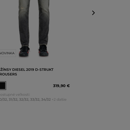
NOVINKA
ŽÍNSY DIESEL 2019 D-STRUKT
ROUSERS
319
,
90 €
ostupné veľkosti:
0/32
,
31/32
,
32/32
,
33/32
,
34/32
+2 ďalšie