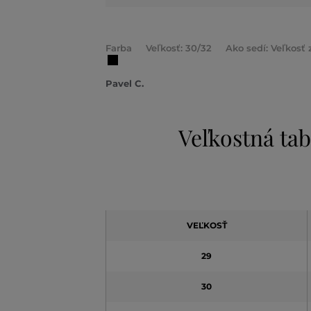
Farba
Veľkosť: 30/32
Ako sedí: Veľkosť
Pavel C.
Veľkostná tab
VEĽKOSŤ
29
30