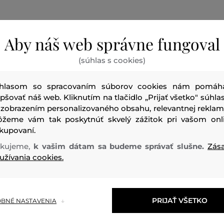
Aby náš web správne fungoval
(súhlas s cookies)
Pánske džínsy v slim strihu v čiernej farbe s lesklým povrc
hlasom so spracovaním súborov cookies nám pomáh
pridaním streču pre maximálne pohodlie pri nosení. Klasick
epšovať náš web. Kliknutím na tlačidlo „Prijať všetko" súhlas
vreckami zdobí kožená nášivka Karl Lagerfeld Jeans na z
 zobrazením personalizovaného obsahu, relevantnej reklam
inicialna výšivka na zadnom vrecku. Zapínanie na zips a go
žeme vám tak poskytnúť skvelý zážitok pri vašom onl
džínsy, ktoré nesmú chýbať v šatníku každého fashionistu.
kupovaní.
kujeme,
k vašim dátam sa budeme správať slušne.
Zás
Sezóna: FW23
Kód produktu:
236D1103-623-JA-196
užívania cookies.
PRIJAŤ VŠETKO
BNÉ NASTAVENIA