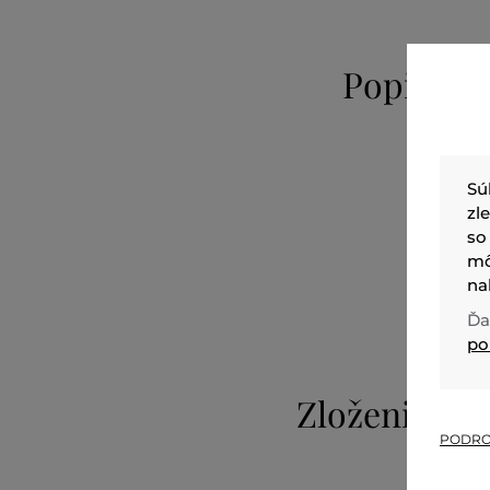
Popis
Sú
zl
so
mô
na
Ďa
po
Zloženie
PODRO