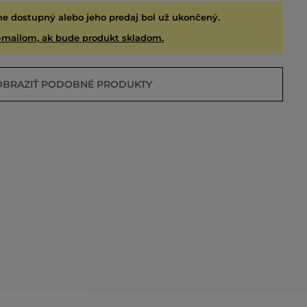
ne dostupný alebo jeho predaj bol už ukončený.
-mailom, ak bude produkt skladom.
OBRAZIŤ PODOBNÉ PRODUKTY
EDANÉ