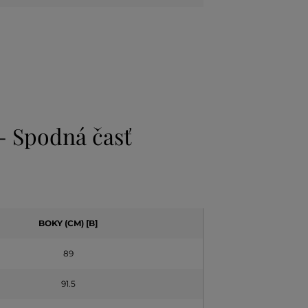
 - Spodná časť
BOKY (CM) [B]
89
91.5