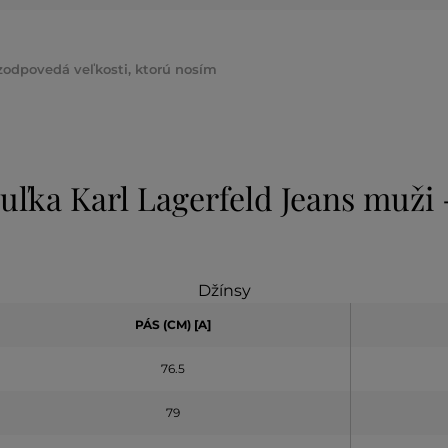
 zodpovedá veľkosti, ktorú nosím
uľka Karl Lagerfeld Jeans muži
Džínsy
PÁS (CM) [A]
76.5
79