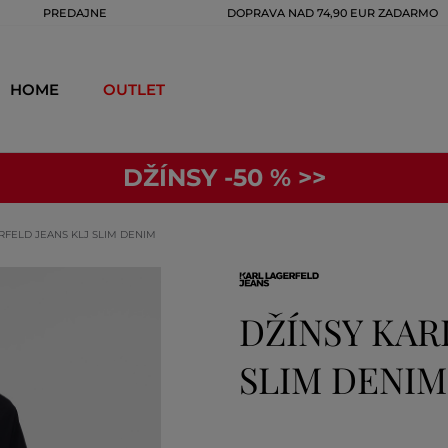
PREDAJNE
DOPRAVA NAD 74,90 EUR ZADARMO
HOME
OUTLET
DŽÍNSY -50 % >>
RFELD JEANS KLJ SLIM DENIM
DŽÍNSY KAR
SLIM DENI