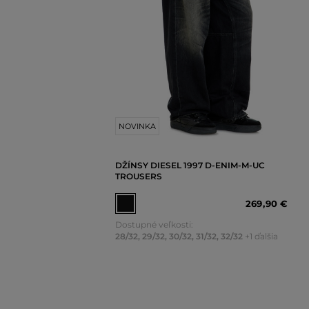
NOVINKA
DŽÍNSY DIESEL 1997 D-ENIM-M-UC
TROUSERS
269
,
90 €
Dostupné veľkosti:
28/32
,
29/32
,
30/32
,
31/32
,
32/32
+1 ďalšia