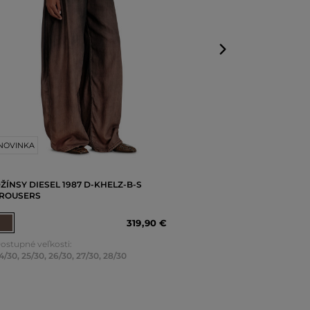
NOVINKA
ŽÍNSY DIESEL 1987 D-KHELZ-B-S
ROUSERS
319
,
90 €
ostupné veľkosti:
4/30
,
25/30
,
26/30
,
27/30
,
28/30