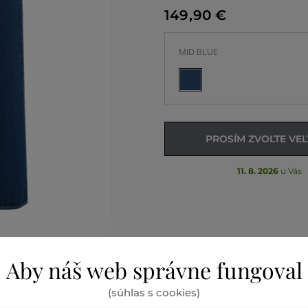
149
,
90 €
MID BLUE
PROSÍM ZVOĽTE VE
11. 8. 2026
u Vás
Aby náš web správne fungoval
(súhlas s cookies)