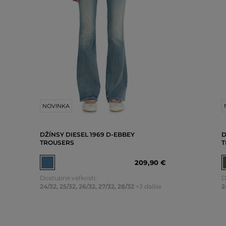
NOVINKA
DŽÍNSY DIESEL 1969 D-EBBEY
D
TROUSERS
T
209
,
90 €
Dostupné veľkosti:
D
24/32
,
25/32
,
26/32
,
27/32
,
28/32
+3 ďalšie
2