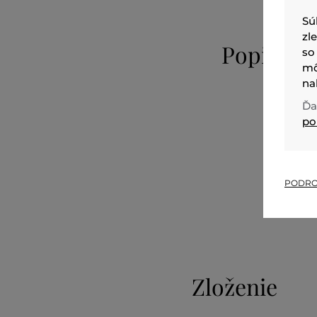
Sú
zl
Popis
so
mô
na
Ďa
po
PODRO
Zloženie