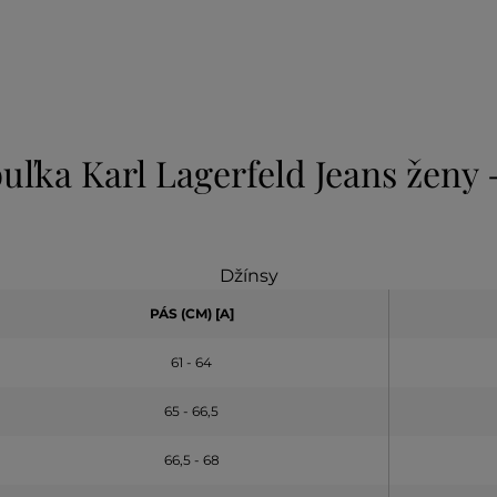
uľka Karl Lagerfeld Jeans ženy
Džínsy
PÁS (CM) [A]
61 - 64
65 - 66,5
66,5 - 68