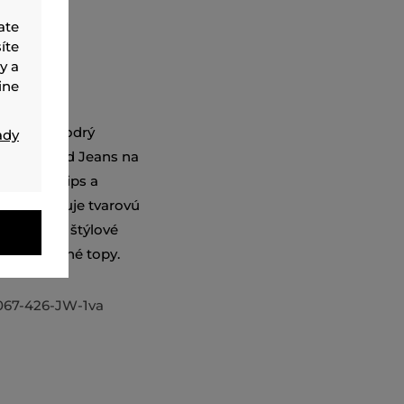
ate
íte
y a
ine
m. Tmavomodrý
ady
rl Lagerfeld Jeans na
anie na zips a
orá zaručuje tvarovú
iverzálne, štýlové
k po skrátené topy.
67-426-JW-1va