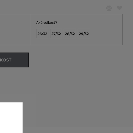
Akú veľkosť?
26/32
27/32
28/32
29/32
ĽKOSŤ