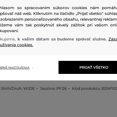
hlasom so spracovaním súborov cookies nám pomáh
epšovať náš web. Kliknutím na tlačidlo „Prijať všetko" súhlas
 zobrazením personalizovaného obsahu, relevantnej reklam
žeme vám tak poskytnúť skvelý zážitok pri vašom onl
kupovaní.
Dámske džínsy voľného strihu so stredne vysokým páso
kujeme,
k vašim dátam sa budeme správať slušne.
Zás
užívania cookies.
klasický dizajn s piatimi vreckami zdobí kožená nášivka Ka
zadnom páse a K iniciálna výšivka na zadnom vrecku. Zapín
gombík. Denimová tkanina je 100% bavlneným vláknom, kt
prispôsobivosť a maximálny komfortný pocit pri nosení. Un
PRIJAŤ VŠETKO
BNÉ NASTAVENIA
džínsy, ktoré sa dajú nosiť so všetkým od klasických tričie
Strih/Druh:
WIDE
Sezóna: PF26
Kód produktu:
B3W100