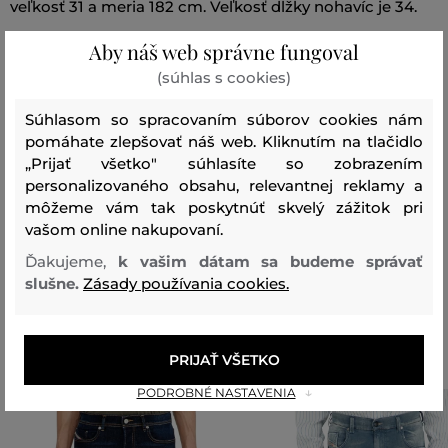
veľkosť 31 a meria 182 cm. Veľkosť dĺžky nohavíc je 34.
Aby náš web správne fungoval
Strih/Druh:
TAPERED
Sezóna: PS23
Kód produktu:
(súhlas s cookies)
FINING_09E86-722-DA-01
Súhlasom so spracovaním súborov cookies nám
pomáhate zlepšovať náš web. Kliknutím na tlačidlo
Zloženie
„Prijať všetko" súhlasíte so zobrazením
personalizovaného obsahu, relevantnej reklamy a
môžeme vám tak poskytnúť skvelý zážitok pri
vrchný materiál
vašom online nakupovaní.
BAVLNA
ELASTAN
99 %
1 %
Ďakujeme,
k vašim dátam sa budeme správať
slušne.
Zásady používania cookies.
Odporúčané produkty
PRIJAŤ VŠETKO
PODROBNÉ NASTAVENIA