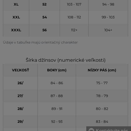
XL
52
103 - 107
94 - 98
XXL
54
108 - 112
99 - 103
XXXL
56
112+
104+
Údaje v tabuľke majú orientačný charakter
Šírka džínsov (numerické veľkosti)
VEĽKOSŤ
BOKY (cm)
NÍZKY PÁS (cm)
26/
84 - 86
75 - 77
27/
87 - 88
78 - 79
28/
89 - 91
80 - 82
29/
92 - 93
83 - 84
Kontaktujte nás