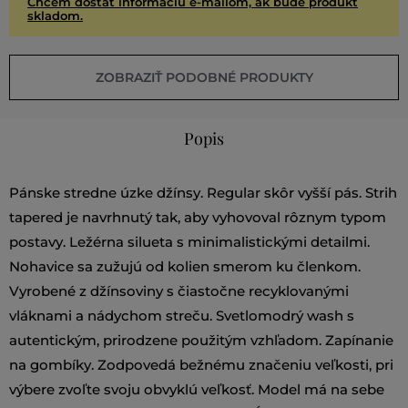
Chcem dostať informáciu e-mailom, ak bude produkt
skladom.
ZOBRAZIŤ PODOBNÉ PRODUKTY
Popis
Pánske stredne úzke džínsy. Regular skôr vyšší pás. Strih
tapered je navrhnutý tak, aby vyhovoval rôznym typom
postavy. Ležérna silueta s minimalistickými detailmi.
Nohavice sa zužujú od kolien smerom ku členkom.
Vyrobené z džínsoviny s čiastočne recyklovanými
vláknami a nádychom streču. Svetlomodrý wash s
autentickým, prirodzene použitým vzhľadom. Zapínanie
na gombíky. Zodpovedá bežnému značeniu veľkosti, pri
výbere zvoľte svoju obvyklú veľkosť. Model má na sebe