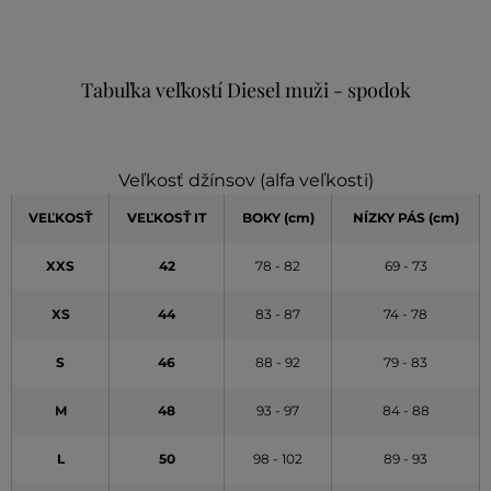
Tabuľka veľkostí Diesel muži - spodok
Veľkosť džínsov (alfa veľkosti)
VEĽKOSŤ
VEĽKOSŤ IT
BOKY (cm)
NÍZKY PÁS (cm)
XXS
42
78 - 82
69 - 73
XS
44
83 - 87
74 - 78
S
46
88 - 92
79 - 83
M
48
93 - 97
84 - 88
L
50
98 - 102
89 - 93