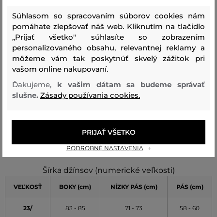
XS
36
85 - 89
73 - 77
60 - 64
Súhlasom so spracovaním súborov cookies nám
pomáhate zlepšovať náš web. Kliknutím na tlačidlo
S
38
90 - 94
78 - 82
65 - 69
„Prijať všetko" súhlasíte so zobrazením
personalizovaného obsahu, relevantnej reklamy a
M
40
95 - 99
82 - 86
70 - 74
môžeme vám tak poskytnúť skvelý zážitok pri
vašom online nakupovaní.
L
42
100 - 104
87 - 91
75 - 79
Ďakujeme,
k vašim dátam sa budeme správať
slušne.
Zásady používania cookies.
XL
44
105 - 109
92 - 96
80 - 84
XXL
46
110+
97+
85+
PRIJAŤ VŠETKO
Údaje v tabuľke majú orientačný charakter
PODROBNÉ NASTAVENIA
Šírka džínsov (numerické veľkosti)
VEĽKOSŤ
BOKY (cm)
NÍZKY PÁS (cm)
PÁS (cm)
23/
83 - 85
71 - 73
58 - 60