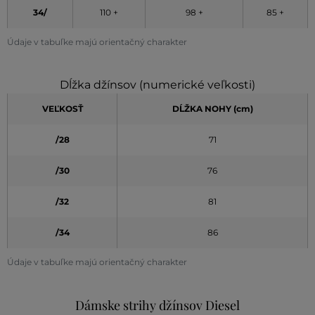
34/
110 +
98 +
85 +
Údaje v tabuľke majú orientačný charakter
Dĺžka džínsov (numerické veľkosti)
VEĽKOSŤ
DĹŽKA NOHY (cm)
/28
71
/30
76
/32
81
/34
86
Údaje v tabuľke majú orientačný charakter
Dámske strihy džínsov Diesel