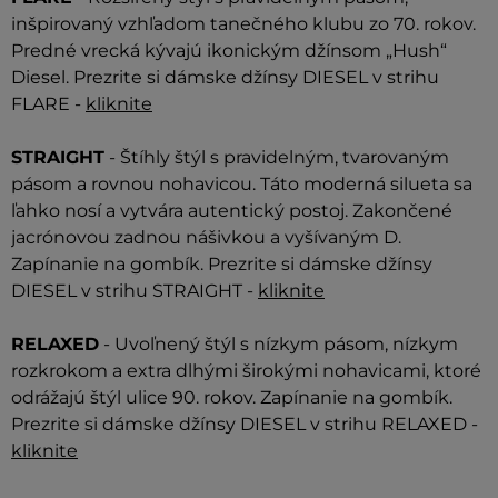
inšpirovaný vzhľadom tanečného klubu zo 70. rokov.
Predné vrecká kývajú ikonickým džínsom „Hush“
Diesel. Prezrite si dámske džínsy DIESEL v strihu
FLARE -
kliknite
STRAIGHT
- Štíhly štýl s pravidelným, tvarovaným
pásom a rovnou nohavicou. Táto moderná silueta sa
ľahko nosí a vytvára autentický postoj. Zakončené
jacrónovou zadnou nášivkou a vyšívaným D.
Zapínanie na gombík. Prezrite si dámske džínsy
DIESEL v strihu STRAIGHT -
kliknite
RELAXED
- Uvoľnený štýl s nízkym pásom, nízkym
rozkrokom a extra dlhými širokými nohavicami, ktoré
odrážajú štýl ulice 90. rokov. Zapínanie na gombík.
Prezrite si dámske džínsy DIESEL v strihu RELAXED -
kliknite