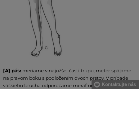
[A] pás:
meriame v najužšej časti trupu, meter spájame
na pravom boku s podložením dvoch prstov. V prípade
Kontaktujte nás
väčšieho brucha odporúčame merať od najväčšieho
prehnutia chrbtice po najvystúpenejšiu časť brucha
[B] boky:
meriame vodorovne cez najširšiu časť bokov
[C] dĺžka nohy:
meriame od pása po členok cez líniu
bokov