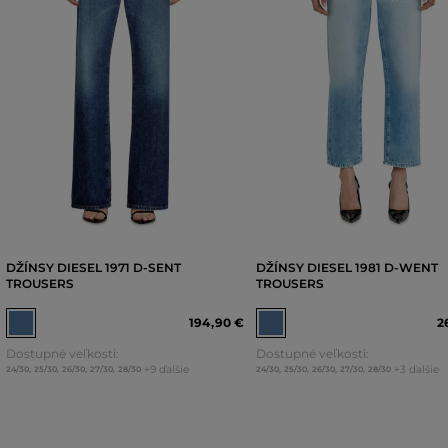
DŽÍNSY DIESEL 1971 D-SENT
DŽÍNSY DIESEL 1981 D-WENT
TROUSERS
TROUSERS
194
,
90 €
2
Dostupné veľkosti:
Dostupné veľkosti:
+9 ďalšie
+3 ďalšie
24/30
,
25/30
,
26/30
,
27/30
,
28/30
24/30
,
25/30
,
26/30
,
27/30
,
28/30