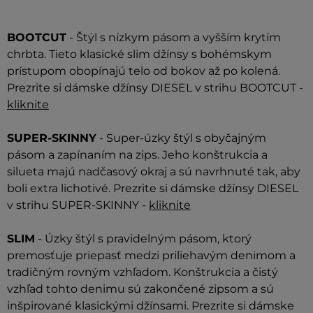
BOOTCUT
- Štýl s nízkym pásom a vyšším krytím
chrbta. Tieto klasické slim džínsy s bohémskym
prístupom obopínajú telo od bokov až po kolená.
Prezrite si dámske džínsy DIESEL v strihu BOOTCUT -
kliknite
SUPER-SKINNY
- Super-úzky štýl s obyčajným
pásom a zapínaním na zips. Jeho konštrukcia a
silueta majú nadčasový okraj a sú navrhnuté tak, aby
boli extra lichotivé. Prezrite si dámske džínsy DIESEL
v strihu SUPER-SKINNY -
kliknite
SLIM
- Úzky štýl s pravidelným pásom, ktorý
premosťuje priepasť medzi priliehavým denimom a
tradičným rovným vzhľadom. Konštrukcia a čistý
vzhľad tohto denimu sú zakončené zipsom a sú
inšpirované klasickými džínsami. Prezrite si dámske