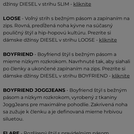
džínsy DIESEL v strihu SLIM -
kliknite
LOOSE
- Voľný strih s bežným pásom a zapínaním na
zips. Rovná, predĺžená noha kývne na súčasný
pouličný štýl a hip-hopovú kultúru. Prezrite si
dámske džínsy DIESEL v strihu LOOSE -
kliknite
BOYFRIEND
- Boyfriend štýl s bežným pásom a
mierne nízkym rozkrokom. Navrhnuté tak, aby siahali
po členky a ukončené zapínaním na zips. Prezrite si
dámske džínsy DIESEL v strihu BOYFRIEND -
kliknite
BOYFRIEND JOGGJEANS
- Boyfriend štýl s bežným
pásom a nízkym rozkrokom, vyrobený z tkaniny
JoggJeans pre maximálne pohodlie. Zakrivená noha
sa zužuje k členku a je definovaná mierne hrbivou
siluetou.
FLARE
- Rozšírený štýl s pravidelným pásom,