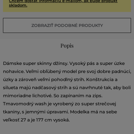
Chcem dostať informáciu e-mailom, ak bude produkt
skladom.
ZOBRAZIŤ PODOBNÉ PRODUKTY
Popis
Dámske super skinny džínsy. Vysoký pás a super úzke
nohavice. Veľmi obľúbený model pre svoj dobre padnúci,
úzky a zároveň veľmi pohodlný strih. Konštrukcia a
silueta majú nadčasový strih a sú navrhnuté tak, aby boli
mimoriadne lichotivé. So zapínaním na zips.
Tmavomodrý wash je vyrobený zo super strečovej
tkaniny, s jemnými úpravami. Modelka má na sebe
veľkosť 27 a je 177 cm vysoká.