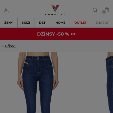
ŽENY
MUŽI
DETI
HOME
OUTLET
ZNAČKY
DŽÍNSY -50 % >>
DŽÍNSY