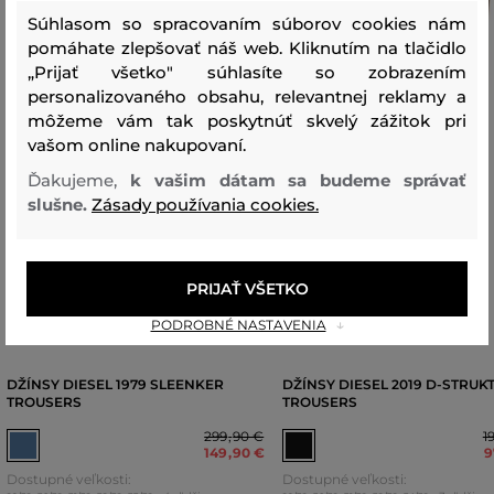
Súhlasom so spracovaním súborov cookies nám
pomáhate zlepšovať náš web. Kliknutím na tlačidlo
„Prijať všetko" súhlasíte so zobrazením
personalizovaného obsahu, relevantnej reklamy a
môžeme vám tak poskytnúť skvelý zážitok pri
vašom online nakupovaní.
Ďakujeme,
k vašim dátam sa budeme správať
slušne.
Zásady používania cookies.
PRIJAŤ VŠETKO
PODROBNÉ NASTAVENIA
DŽÍNSY DIESEL 1979 SLEENKER
DŽÍNSY DIESEL 2019 D-STRUK
TROUSERS
TROUSERS
299
,
90 €
1
149
,
90 €
9
Dostupné veľkosti:
Dostupné veľkosti: