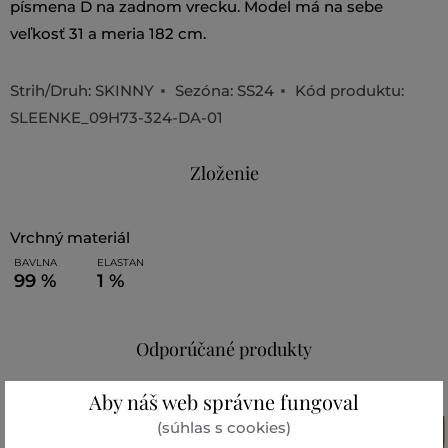
písmena D na zadnom vrecku. Model má na sebe
veľkosť 31 a meria 182 cm.
Strih/Druh:
SKINNY
Sezóna: SS24
Kód produktu:
SLEENKE_09H73-324-DA-01
Zloženie
vrchný materiál
BAVLNA
ELASTAN
99 %
1 %
Odporúčané produkty
Aby náš web správne fungoval
(súhlas s cookies)