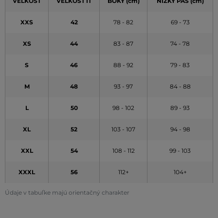
VEĽKOSŤ
VEĽKOSŤ IT
BOKY (cm)
NÍZKY PÁS (cm)
XXS
42
78 - 82
69 - 73
XS
44
83 - 87
74 - 78
S
46
88 - 92
79 - 83
M
48
93 - 97
84 - 88
L
50
98 - 102
89 - 93
XL
52
103 - 107
94 - 98
XXL
54
108 - 112
99 - 103
XXXL
56
112+
104+
Údaje v tabuľke majú orientačný charakter