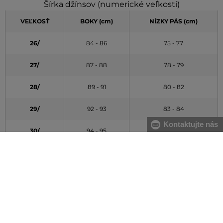
Šírka džínsov (numerické veľkosti)
VEĽKOSŤ
BOKY (cm)
NÍZKY PÁS (cm)
26/
84 - 86
75 - 77
27/
87 - 88
78 - 79
28/
89 - 91
80 - 82
29/
92 - 93
83 - 84
Kontaktujte nás
30/
94 - 95
85 - 86
31/
96 - 98
87 - 89
32/
99 - 100
90 - 91
33/
101 - 103
92 - 94
34/
104 - 106
95 - 96