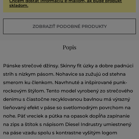
Chcem dostať informáciu e-mailom, ak bude produkt
skladom.
ZOBRAZIŤ PODOBNÉ PRODUKTY
Popis
Pánske strečové džínsy. Skinny fit úzky a dobre padnúci
strih s nízkym pásom. Nohavice sa zužujú od stehna
smerom ku členkom. Navrhnuté a inšpirované punk-
rockovým štýlom. Tento model vyrobený zo strečového
denimu s čiastočne recyklovanou bavlnou má výrazný
tieňovaný efekt v páse so svetlomodrým povrchom na
nohe. Päť vreciek a pútka na opasok dopĺňa zapínanie
na zips a štítok s nápisom Diesel Indrustry umiestnený
na páse vzadu spolu s kontrastne vyšitým logom