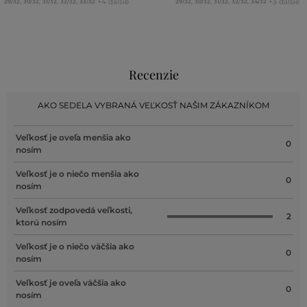
+4 ďalšie
+3 ďalšie
29/32
,
30/32
,
31/32
,
32/32
,
33/32
29/32
,
30/32
,
31/32
,
32/32
,
34/32
Recenzie
AKO SEDELA VYBRANÁ VEĽKOSŤ NAŠIM ZÁKAZNÍKOM
Veľkosť je oveľa menšia ako
0
nosím
Veľkosť je o niečo menšia ako
0
nosím
Veľkosť zodpovedá veľkosti,
2
ktorú nosím
Veľkosť je o niečo väčšia ako
0
nosím
Veľkosť je oveľa väčšia ako
0
nosím