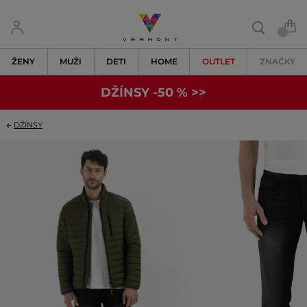
ŽENY
MUŽI
DETI
HOME
OUTLET
ZNAČKY
DŽÍNSY -50 % >>
DŽÍNSY