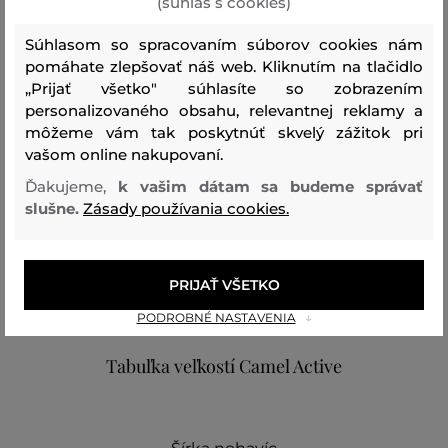
(súhlas s cookies)
AKO SEDELA VYBRANÁ VEĽKOSŤ NAŠIM ZÁKAZNÍKOM
Súhlasom so spracovaním súborov cookies nám
Veľkosť je oveľa menšia ako
0
pomáhate zlepšovať náš web. Kliknutím na tlačidlo
nosím
„Prijať všetko" súhlasíte so zobrazením
Veľkosť je o niečo menšia ako
personalizovaného obsahu, relevantnej reklamy a
0
nosím
môžeme vám tak poskytnúť skvelý zážitok pri
vašom online nakupovaní.
Veľkosť zodpovedá veľkosti,
1
ktorú nosím
Ďakujeme,
k vašim dátam sa budeme správať
slušne.
Zásady používania cookies.
Veľkosť je o niečo väčšia ako
0
nosím
Veľkosť je oveľa väčšia ako
0
nosím
PRIJAŤ VŠETKO
PODROBNÉ NASTAVENIA
Tabuľka veľkostí Camel Active