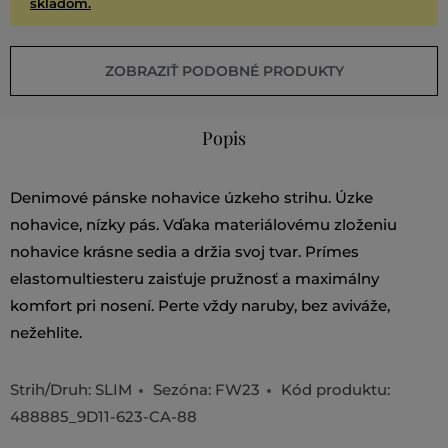
skladom.
ZOBRAZIŤ PODOBNÉ PRODUKTY
Popis
Denimové pánske nohavice úzkeho strihu. Úzke
nohavice, nízky pás. Vďaka materiálovému zloženiu
nohavice krásne sedia a držia svoj tvar. Prímes
elastomultiesteru zaisťuje pružnosť a maximálny
komfort pri nosení. Perte vždy naruby, bez aviváže,
nežehlite.
Strih/Druh:
SLIM
Sezóna: FW23
Kód produktu:
488885_9D11-623-CA-88