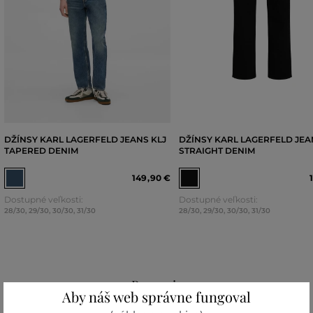
DŽÍNSY KARL LAGERFELD JEANS KLJ
DŽÍNSY KARL LAGERFELD JEA
TAPERED DENIM
STRAIGHT DENIM
149
,
90 €
Dostupné veľkosti:
Dostupné veľkosti:
28/30
,
29/30
,
30/30
,
31/30
28/30
,
29/30
,
30/30
,
31/30
Recenzie
Aby náš web správne fungoval