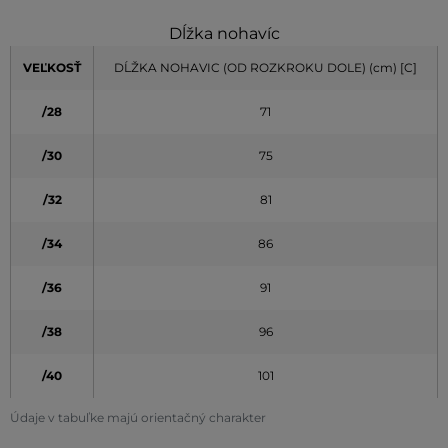
Dĺžka nohavíc
VEĽKOSŤ
DĹŽKA NOHAVIC (OD ROZKROKU DOLE) (cm) [C]
/28
71
/30
75
/32
81
/34
86
/36
91
/38
96
/40
101
Údaje v tabuľke majú orientačný charakter