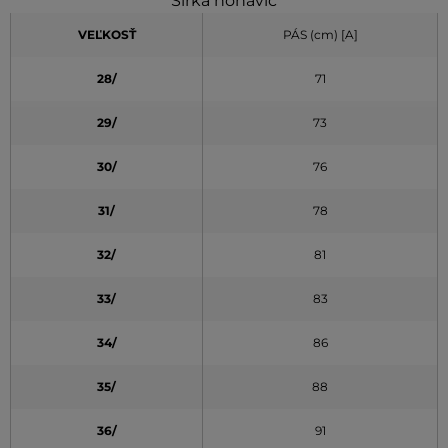
Šírka nohavíc
VEĽKOSŤ
PÁS (cm) [A]
28/
71
29/
73
30/
76
31/
78
32/
81
33/
83
34/
86
35/
88
36/
91