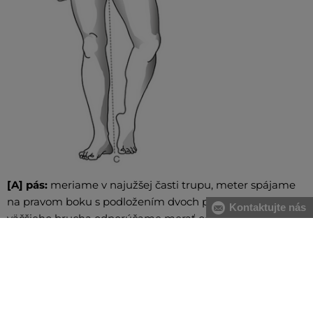
[A] pás:
meriame v najužšej časti trupu, meter spájame
na pravom boku s podložením dvoch prstov. V prípade
Kontaktujte nás
väčšieho brucha odporúčame merať od najväčšieho
prehnutia chrbtice po najvystúpenejšiu časť brucha
[B] boky:
meriame vodorovne cez najširšiu časť bokov
[C] dĺžka nohy:
meriame od pása po členok cez líniu