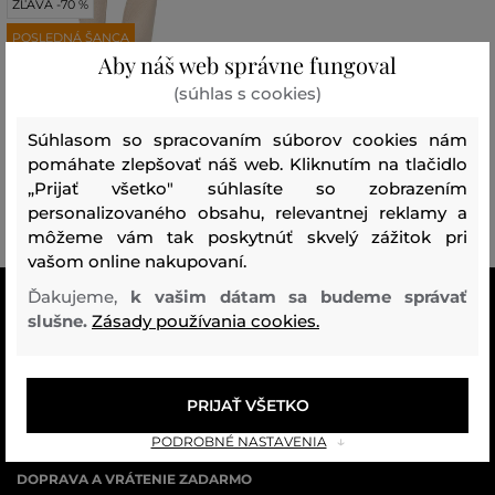
ZĽAVA -70 %
POSLEDNÁ ŠANCA
Aby náš web správne fungoval
(súhlas s cookies)
TEPLÁKY DKNY SWTR PANT W/
SATIN P
Súhlasom so spracovaním súborov cookies nám
109
,
90 €
pomáhate zlepšovať náš web. Kliknutím na tlačidlo
32
,
90 €
„Prijať všetko" súhlasíte so zobrazením
Dostupné veľkosti:
personalizovaného obsahu, relevantnej reklamy a
L
môžeme vám tak poskytnúť skvelý zážitok pri
vašom online nakupovaní.
Ďakujeme,
k vašim dátam sa budeme správať
VŠETKO SKLADOM
slušne.
Zásady používania cookies.
Všetok tovar v e-shope máme na sklade.
ZÁRUKA ORIGINALITY
PRIJAŤ VŠETKO
Výhradné zastúpenie a predaj značky na Slovensku. Kupujete 100%
originál.
PODROBNÉ NASTAVENIA
DOPRAVA A VRÁTENIE ZADARMO