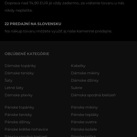
Doprava nad 74,90 EUR je vždy zadarmo, za vrátenie tovaru u nás
nikdy neplatíte.
22 PREDAJNÍ NA SLOVENSKU
Na nákup tovaru môžete využiť aj naše kamenné predajne.
OBĽÚBENÉ KATEGÓRIE
Dámske topánky
Kabelky
Dámske tenisky
Dámske mikiny
Šaty
Dámske džínsy
Letné šaty
Sukne
Dámske plavky
Dámska spodná bielizeň
Pánske topánky
Pánske mikiny
Pánske tenisky
Pánske tepláky
Pánske džínsy
Pánske svetre
Pánske krátke nohavice
Pánske košele
Pánska spodná bielizeň
Pánske tričká