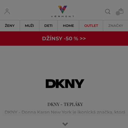
ŽENY
MUŽI
DETI
HOME
OUTLET
ZNAČKY
DŽÍNSY -50 % >>
DKNY - TEPLÁKY
DKNY - Donna Karan New York je ikonická značka, ktorá
stelesňuje dynamiku a energiu New Yorku. Od svojho
založenia v roku 1984 vizionárskou návrhárkou Donnou