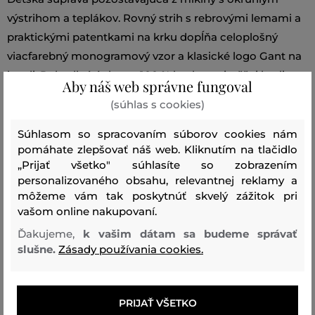
výstrihom a teplákov. Rovný strih s rebrovými lemami a
praktickými patentkami na krku dopĺňa celoplošný
viacfarebný monogramový vzor a klasické logo Gant na
hrudi. Pohodlný úplet zo 100 % bavlny najvyššej kvality
Aby náš web správne fungoval
zaručuje dokonalú mäkkosť, priedušnosť a príjemný
(súhlas s cookies)
pocit na dotyk. Skvele padnúca súprava, v ktorej bude
vaše dieťa vyzerať štýlovo a absolútne rozkošne.
Súhlasom so spracovaním súborov cookies nám
pomáhate zlepšovať náš web. Kliknutím na tlačidlo
Translated with DeepL.com (free version)
„Prijať všetko" súhlasíte so zobrazením
personalizovaného obsahu, relevantnej reklamy a
Sezóna: SS26
Kód produktu:
811300132-326-GB-110
môžeme vám tak poskytnúť skvelý zážitok pri
vašom online nakupovaní.
Zloženie
Ďakujeme,
k vašim dátam sa budeme správať
slušne.
Zásady používania cookies.
vrchný materiál
BAVLNA
PRIJAŤ VŠETKO
100 %