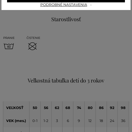
PODROBNÉ NASTAVENIA
Starostlivosť
PRANIE
ČISTENIE
Veľkostná tabuľka detí do 3 rokov
VEĽKOSŤ
50
56
62
68
74
80
86
92
98
VEK (mes.)
0-1
1-2
3
6
9
12
18
24
36