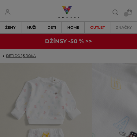
ŽENY
MUŽI
DETI
HOME
OUTLET
ZNAČKY
DŽÍNSY -50 % >>
DETI DO 1,5 ROKA