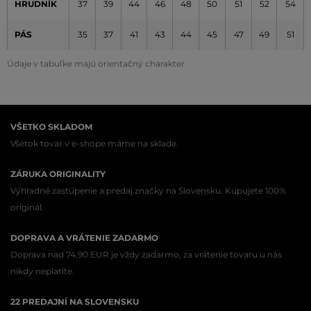
HRUDNÍK
37
39
44
46
48
50
51
52
54
PÁS
35
37
41
43
44
45
47
49
51
Údaje v tabuľke majú orientačný charakter
VŠETKO SKLADOM
Všetok tovar v e-shope máme na sklade.
ZÁRUKA ORIGINALITY
Výhradné zastúpenie a predaj značky na Slovensku. Kupujete 100%
originál.
DOPRAVA A VRÁTENIE ZADARMO
Doprava nad 74,90 EUR je vždy zadarmo, za vrátenie tovaru u nás
nikdy neplatíte.
22 PREDAJNÍ NA SLOVENSKU