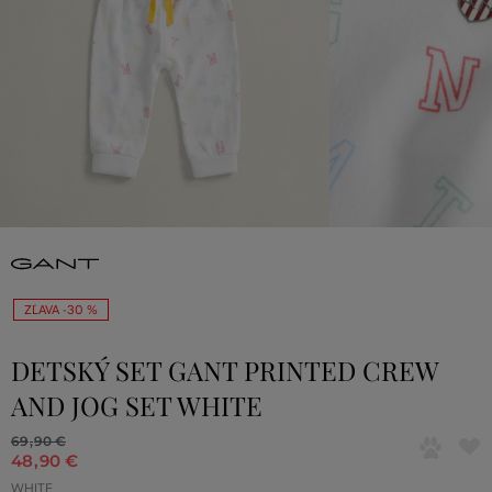
ZĽAVA -30 %
DETSKÝ SET GANT PRINTED CREW
AND JOG SET WHITE
69
,
90 €
48
,
90 €
WHITE