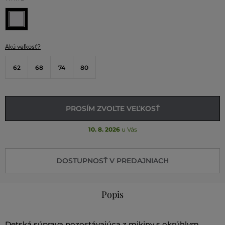
Akú veľkosť?
62
68
74
80
PROSÍM ZVOĽTE VEĽKOSŤ
10. 8. 2026
u Vás
DOSTUPNOSŤ V PREDAJNIACH
Popis
Detská súprava pozostávajúca z mikiny s okrúhlym