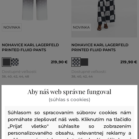
NOVINKA
NOVINKA
NOHAVICE KARL LAGERFELD
NOHAVICE KARL LAGERFELD
PRINTED FLUID PANTS
PRINTED FLUID PANTS
219
,
90 €
219
,
90 €
Dostupné veľkosti:
Dostupné veľkosti:
38
,
40
,
42
,
44
,
48
38
,
40
,
42
,
44
Aby náš web správne fungoval
(súhlas s cookies)
Súhlasom so spracovaním súborov cookies nám
pomáhate zlepšovať náš web. Kliknutím na tlačidlo
„Prijať všetko" súhlasíte so zobrazením
personalizovaného obsahu, relevantnej reklamy a