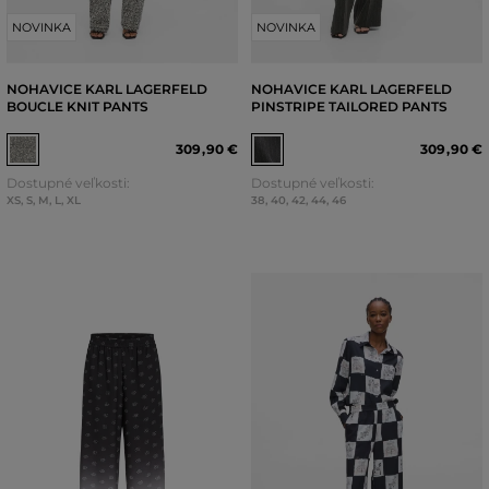
NOVINKA
NOVINKA
NOHAVICE KARL LAGERFELD
NOHAVICE KARL LAGERFELD
BOUCLE KNIT PANTS
PINSTRIPE TAILORED PANTS
309
,
90 €
309
,
90 €
Dostupné veľkosti:
Dostupné veľkosti:
XS
,
S
,
M
,
L
,
XL
38
,
40
,
42
,
44
,
46