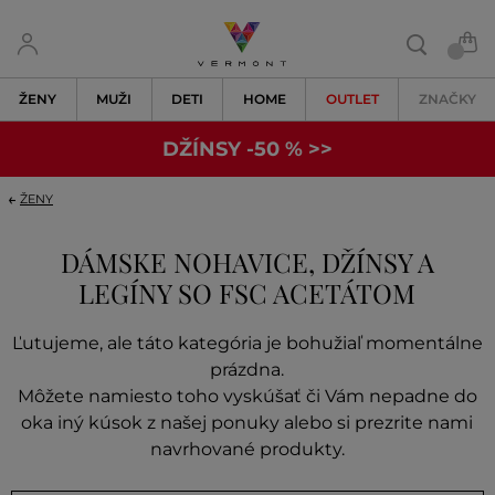
ŽENY
MUŽI
DETI
HOME
OUTLET
ZNAČKY
DŽÍNSY -50 % >>
ŽENY
DÁMSKE NOHAVICE, DŽÍNSY A
LEGÍNY SO FSC ACETÁTOM
Ľutujeme, ale táto kategória je bohužiaľ momentálne
prázdna.
Môžete namiesto toho vyskúšať či Vám nepadne do
oka iný kúsok z našej ponuky alebo si prezrite nami
navrhované produkty.