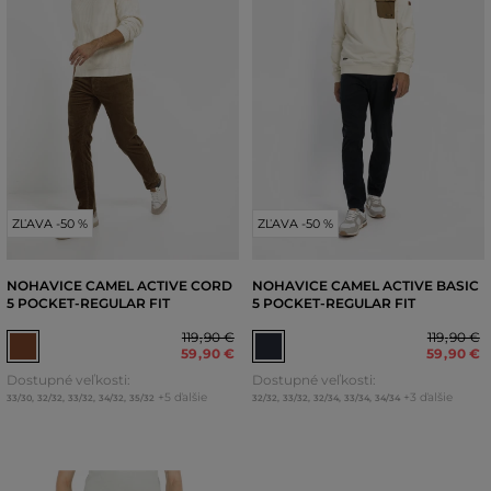
ZĽAVA -50 %
ZĽAVA -50 %
NOHAVICE CAMEL ACTIVE CORD
NOHAVICE CAMEL ACTIVE BASIC
5 POCKET-REGULAR FIT
5 POCKET-REGULAR FIT
119
,
90 €
119
,
90 €
59
,
90 €
59
,
90 €
Dostupné veľkosti:
Dostupné veľkosti:
+5 ďalšie
+3 ďalšie
33/30
,
32/32
,
33/32
,
34/32
,
35/32
32/32
,
33/32
,
32/34
,
33/34
,
34/34