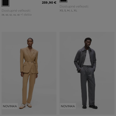
259
,
90 €
Dostupné veľkosti:
Dostupné veľkosti:
XS
,
S
,
M
,
L
,
XL
+1 ďalšia
38
,
40
,
42
,
44
,
46
NOVINKA
NOVINKA