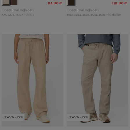
83
,
90 €
118
,
90 €
Dostupné veľkosti:
Dostupné veľkosti:
+1 ďalšia
+10 ďalšie
XXS
,
XS
,
S
,
M
,
L
31/32
,
32/32
,
33/32
,
34/32
,
36/32
ZĽAVA -30 %
ZĽAVA -30 %