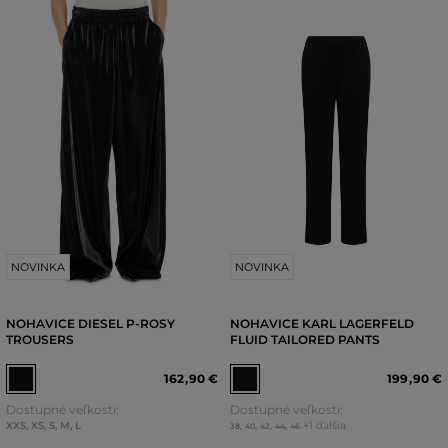
NOVINKA
NOVINKA
NOHAVICE DIESEL P-ROSY
NOHAVICE KARL LAGERFELD
TROUSERS
FLUID TAILORED PANTS
162
,
90 €
199
,
90 €
Dostupné veľkosti:
Dostupné veľkosti:
XXS
,
XS
,
S
,
M
,
L
+1 ďalšia
38
,
40
,
42
,
44
,
46