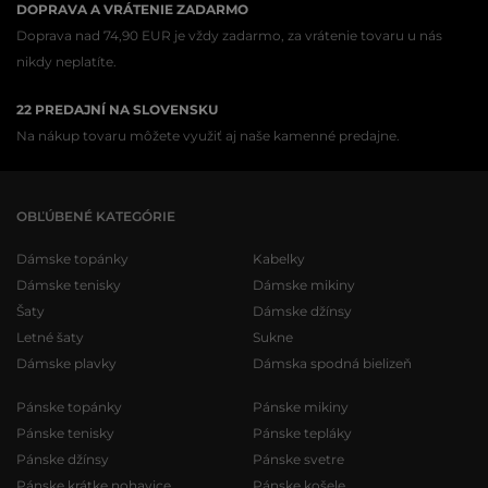
DOPRAVA A VRÁTENIE ZADARMO
Doprava nad 74,90 EUR je vždy zadarmo, za vrátenie tovaru u nás
nikdy neplatíte.
22 PREDAJNÍ NA SLOVENSKU
Na nákup tovaru môžete využiť aj naše kamenné predajne.
OBĽÚBENÉ KATEGÓRIE
Dámske topánky
Kabelky
Dámske tenisky
Dámske mikiny
Šaty
Dámske džínsy
Letné šaty
Sukne
Dámske plavky
Dámska spodná bielizeň
Pánske topánky
Pánske mikiny
Pánske tenisky
Pánske tepláky
Pánske džínsy
Pánske svetre
Pánske krátke nohavice
Pánske košele