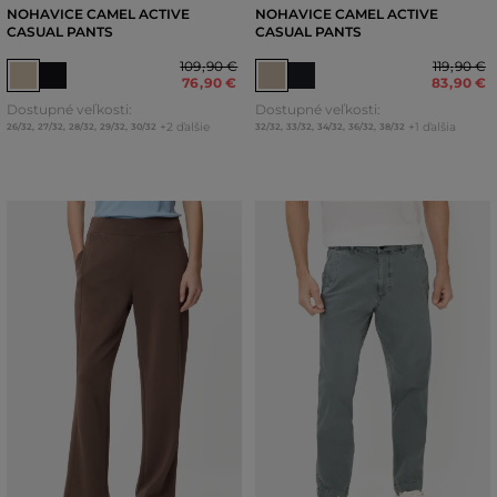
NOHAVICE CAMEL ACTIVE
NOHAVICE CAMEL ACTIVE
CASUAL PANTS
CASUAL PANTS
109
,
90 €
119
,
90 €
76
,
90 €
83
,
90 €
Dostupné veľkosti:
Dostupné veľkosti:
+2 ďalšie
+1 ďalšia
26/32
,
27/32
,
28/32
,
29/32
,
30/32
32/32
,
33/32
,
34/32
,
36/32
,
38/32