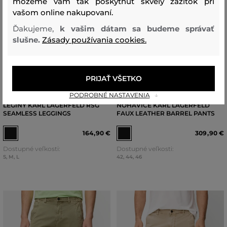
môžeme vám tak poskytnúť skvelý zážitok pri
vašom online nakupovaní.
Ďakujeme,
k vašim dátam sa budeme správať
slušne.
Zásady používania cookies.
NOVINKA
NOVINKA
POSLEDNÁ ŠANCA
PRIJAŤ VŠETKO
PODROBNÉ NASTAVENIA
LEGÍNY KARL LAGERFELD RSG
NOHAVICE KARL LAGERFELD
SEAMLESS LEGGINGS
FAUX LEATHER BARREL PANTS
164
,
90 €
309
,
90 €
Dostupné veľkosti:
Dostupné veľkosti:
S
,
M
,
L
42
,
44
,
46