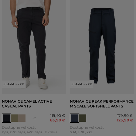
ZĽAVA -30 %
ZĽAVA -30 %
NOHAVICE CAMEL ACTIVE
NOHAVICE PEAK PERFORMANCE
CASUAL PANTS
M SCALE SOFTSHELL PANTS
119
,
90 €
179
,
90 €
+2
83
,
90 €
125
,
90 €
Dostupné veľkosti:
Dostupné veľkosti:
+11 ďalšie
S
,
M
,
L
,
XL
,
XXL
31/32
,
32/32
,
33/32
,
34/32
,
35/32