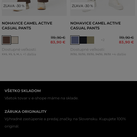
ZĽAVA -30 %
ZĽAVA -30 %
NOHAVICE CAMEL ACTIVE
NOHAVICE CAMEL ACTIVE
CASUAL PANTS
CASUAL PANTS
119
,
90 €
119
,
90 €
+2
83
,
90 €
83
,
90 €
Dostupné veľkosti:
Dostupné veľkosti:
+1 ďalšia
+4 ďalšie
XXS
,
XS
,
S
,
M
,
L
31/32
,
32/32
,
33/32
,
34/32
,
35/32
VŠETKO SKLADOM
Všetok tovar v e-shope máme na sklade.
ZÁRUKA ORIGINALITY
Výhradné zastúpenie a predaj značky na Slovensku. Kupujete 100%
originál.