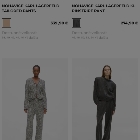
NOHAVICE KARL LAGERFELD
NOHAVICE KARL LAGERFELD KL
TAILORED PANTS
PINSTRIPE PANT
339
,
90 €
274
,
90 €
Dostupné veľkosti:
Dostupné veľkosti:
+1 ďalšia
+1 ďalšia
38
,
40
,
42
,
44
,
46
46
,
48
,
50
,
52
,
54