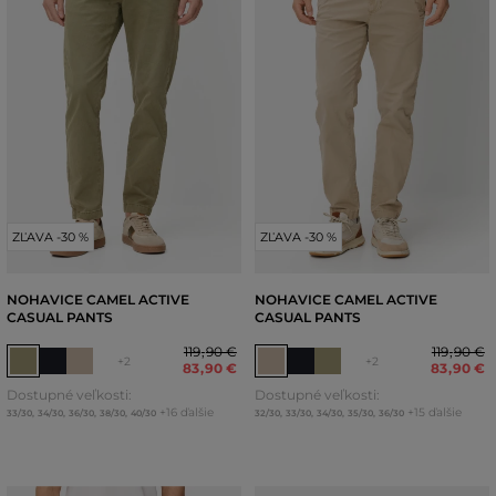
ZĽAVA -30 %
ZĽAVA -30 %
NOHAVICE CAMEL ACTIVE
NOHAVICE CAMEL ACTIVE
CASUAL PANTS
CASUAL PANTS
119
,
90 €
119
,
90 €
+2
+2
83
,
90 €
83
,
90 €
Dostupné veľkosti:
Dostupné veľkosti:
+16 ďalšie
+15 ďalšie
33/30
,
34/30
,
36/30
,
38/30
,
40/30
32/30
,
33/30
,
34/30
,
35/30
,
36/30