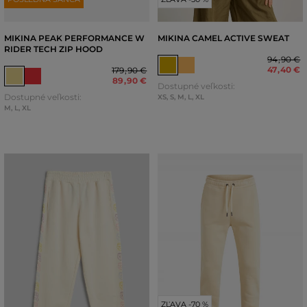
MIKINA PEAK PERFORMANCE W
MIKINA CAMEL ACTIVE SWEAT
RIDER TECH ZIP HOOD
94
,
90 €
47
,
40 €
179
,
90 €
89
,
90 €
Dostupné veľkosti:
Dostupné veľkosti:
XS
,
S
,
M
,
L
,
XL
M
,
L
,
XL
ZĽAVA -70 %