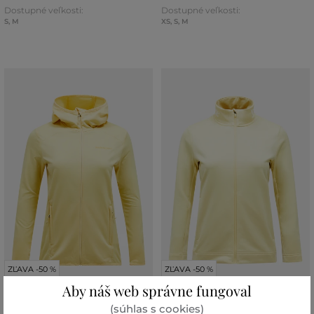
Dostupné veľkosti:
Dostupné veľkosti:
S
,
M
XS
,
S
,
M
ZĽAVA -50 %
ZĽAVA -50 %
Aby náš web správne fungoval
(súhlas s cookies)
MIKINA PEAK PERFORMANCE W
MIKINA PEAK PERFORMANCE W