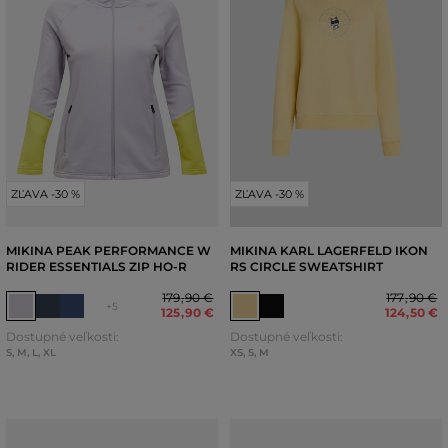
ZĽAVA -30 %
ZĽAVA -30 %
MIKINA PEAK PERFORMANCE W
MIKINA KARL LAGERFELD IKON
RIDER ESSENTIALS ZIP HO-R
RS CIRCLE SWEATSHIRT
179
,
90 €
177
,
90 €
+5
125
,
90 €
124
,
50 €
Dostupné veľkosti:
Dostupné veľkosti:
S
,
M
,
L
,
XL
XS
,
S
,
M