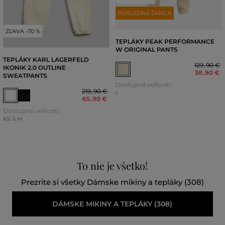
POSLEDNÁ ŠANCA
ZĽAVA -70 %
TEPLÁKY PEAK PERFORMANCE
W ORIGINAL PANTS
TEPLÁKY KARL LAGERFELD
129
,
90 €
IKONIK 2.0 OUTLINE
38
,
90 €
SWEATPANTS
Dostupné veľkosti:
219
,
90 €
L
65
,
90 €
Dostupné veľkosti:
XS
,
S
,
M
To nie je všetko!
Prezrite si všetky Dámske mikiny a tepláky (308)
DÁMSKE MIKINY A TEPLÁKY (308)