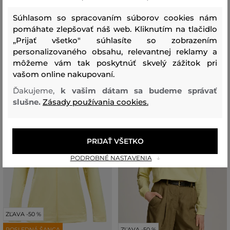
LIGHT ZIP HOOD
RIDER TECH ZIP JACKET
Súhlasom so spracovaním súborov cookies nám
144
,
90 €
169
,
90 €
72
,
40 €
84
,
90 €
pomáhate zlepšovať náš web. Kliknutím na tlačidlo
„Prijať všetko" súhlasíte so zobrazením
Dostupné veľkosti:
Dostupné veľkosti:
XS
,
S
,
M
,
L
XS
,
M
,
L
,
XL
personalizovaného obsahu, relevantnej reklamy a
môžeme vám tak poskytnúť skvelý zážitok pri
vašom online nakupovaní.
Ďakujeme,
k vašim dátam sa budeme správať
slušne.
Zásady používania cookies.
PRIJAŤ VŠETKO
PODROBNÉ NASTAVENIA
ZĽAVA -50 %
POSLEDNÁ ŠANCA
ZĽAVA -50 %