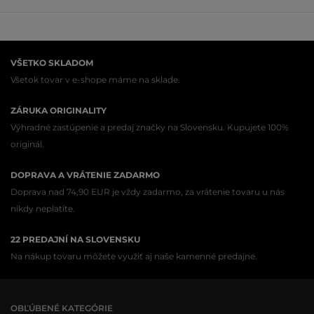
VŠETKO SKLADOM
Všetok tovar v e-shope máme na sklade.
ZÁRUKA ORIGINALITY
Výhradné zastúpenie a predaj značky na Slovensku. Kupujete 100%
originál.
DOPRAVA A VRÁTENIE ZADARMO
Doprava nad 74,90 EUR je vždy zadarmo, za vrátenie tovaru u nás
nikdy neplatíte.
22 PREDAJNÍ NA SLOVENSKU
Na nákup tovaru môžete využiť aj naše kamenné predajne.
OBĽÚBENÉ KATEGÓRIE