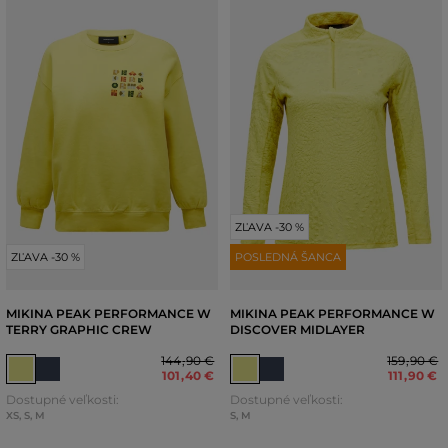
ZĽAVA -30 %
ZĽAVA -30 %
POSLEDNÁ ŠANCA
MIKINA PEAK PERFORMANCE W
MIKINA PEAK PERFORMANCE W
TERRY GRAPHIC CREW
DISCOVER MIDLAYER
144
,
90 €
159
,
90 €
101
,
40 €
111
,
90 €
Dostupné veľkosti:
Dostupné veľkosti:
XS
,
S
,
M
S
,
M