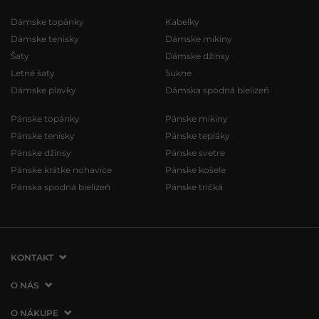
Dámske topánky
Kabelky
Dámske tenisky
Dámske mikiny
Šaty
Dámske džínsy
Letné šaty
Sukne
Dámske plavky
Dámska spodná bielizeň
Pánske topánky
Pánske mikiny
Pánske tenisky
Pánske tepláky
Pánske džínsy
Pánske svetre
Pánske krátke nohavice
Pánske košele
Pánska spodná bielizeň
Pánske tričká
KONTAKT
VERMONT Services Slovakia s. r. o.
O NÁS
Vlčie hrdlo 53
O spoločnosti
O NÁKUPE