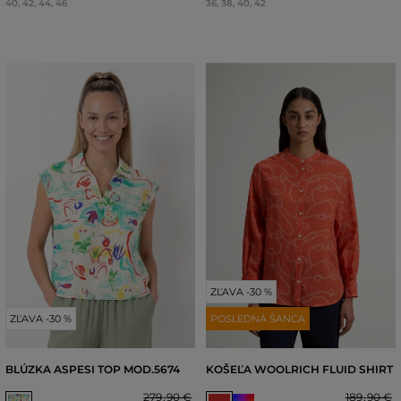
40
,
42
,
44
,
46
36
,
38
,
40
,
42
ZĽAVA -30 %
ZĽAVA -30 %
POSLEDNÁ ŠANCA
BLÚZKA ASPESI TOP MOD.5674
KOŠEĽA WOOLRICH FLUID SHIRT
279
,
90 €
189
,
90 €