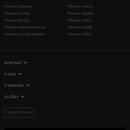
Pánske topánky
Pánske mikiny
Pánske tenisky
Pánske tepláky
Pánske džínsy
Pánske svetre
Pánske krátke nohavice
Pánske košele
Pánska spodná bielizeň
Pánske tričká
KONTAKT
VERMONT Services Slovakia s. r. o.
O NÁS
Vlčie hrdlo 53
O spoločnosti
O NÁKUPE
821 07 Bratislava
Kontakt
Slovenská republika
Ako nakupovať
SLUŽBY
Naše predajne
tel.:
+421 2 3500 3000
Obchodné podmienky
Affiliate program
Doprava a platba
info@vermont.sk
Vrátenie tovaru
VRÁTIŤ TOVAR
Presscentrum
Darčekové poukážky
Reklamácie
VERMONT Club
Používanie cookies