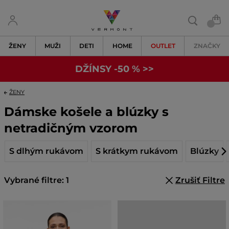
ŽENY
MUŽI
DETI
HOME
OUTLET
ZNAČKY
DŽÍNSY -50 % >>
ŽENY
Dámske košele a blúzky s
netradičným vzorom
S dlhým rukávom
S krátkym rukávom
Blúzky
Vybrané filtre: 1
Zrušiť Filtre