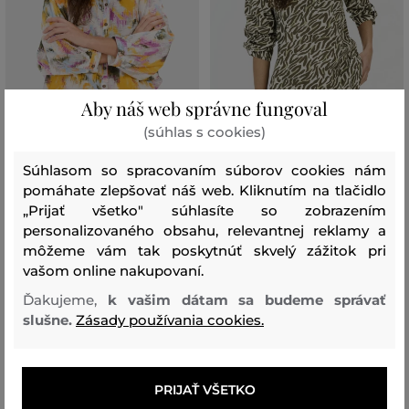
Aby náš web správne fungoval
(súhlas s cookies)
ZĽAVA -50 %
ZĽAVA -50 %
Súhlasom so spracovaním súborov cookies nám
BLÚZKA CAMEL ACTIVE BLOUSE
BLÚZKA CAMEL ACTIVE BLOUSE
pomáhate zlepšovať náš web. Kliknutím na tlačidlo
„Prijať všetko" súhlasíte so zobrazením
119
,
90 €
109
,
90 €
59
,
90 €
54
,
90 €
personalizovaného obsahu, relevantnej reklamy a
Dostupné veľkosti:
Dostupné veľkosti:
môžeme vám tak poskytnúť skvelý zážitok pri
XS
,
S
,
M
,
L
,
XL
XS
,
S
,
M
,
L
vašom online nakupovaní.
Ďakujeme,
k vašim dátam sa budeme správať
slušne.
Zásady používania cookies.
PRIJAŤ VŠETKO