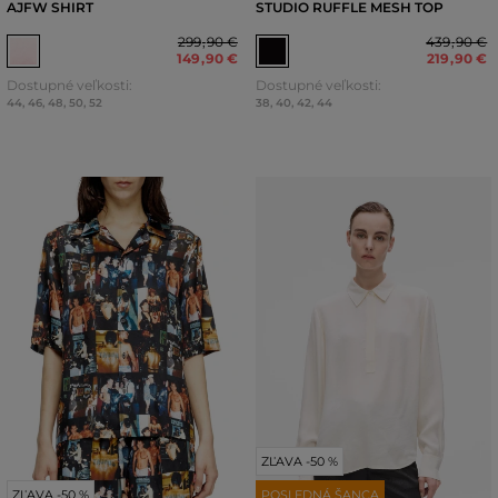
AJFW SHIRT
STUDIO RUFFLE MESH TOP
299
,
90 €
439
,
90 €
149
,
90 €
219
,
90 €
Dostupné veľkosti:
Dostupné veľkosti:
44
,
46
,
48
,
50
,
52
38
,
40
,
42
,
44
ZĽAVA -50 %
ZĽAVA -50 %
POSLEDNÁ ŠANCA