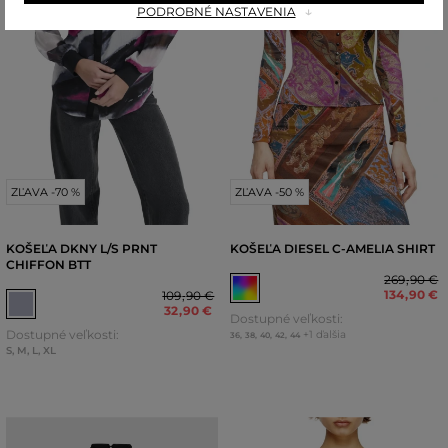
PODROBNÉ NASTAVENIA
ZĽAVA -70 %
ZĽAVA -50 %
KOŠEĽA DKNY L/S PRNT
KOŠEĽA DIESEL C-AMELIA SHIRT
CHIFFON BTT
269
,
90 €
134
,
90 €
109
,
90 €
32
,
90 €
Dostupné veľkosti:
Dostupné veľkosti:
+1 ďalšia
36
,
38
,
40
,
42
,
44
S
,
M
,
L
,
XL