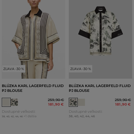
ZĽAVA -30 %
ZĽAVA -30 %
BLÚZKA KARL LAGERFELD FLUID
BLÚZKA KARL LAGERFELD FLUID
PJ BLOUSE
PJ BLOUSE
259
,
90 €
259
,
90 €
181
,
90 €
181
,
90 €
Dostupné veľkosti:
Dostupné veľkosti:
+1 ďalšia
38
,
40
,
42
,
44
,
46
38
,
40
,
42
,
44
,
46