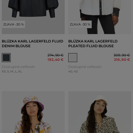
ZĽAVA -30 %
ZĽAVA -30 %
BLÚZKA KARL LAGERFELD FLUID
BLÚZKA KARL LAGERFELD
DENIM BLOUSE
PLEATED FLUID BLOUSE
274
,
90 €
309
,
90 €
192
,
40 €
216
,
90 €
Dostupné veľkosti:
Dostupné veľkosti:
XS
,
S
,
M
,
L
,
XL
40
,
42