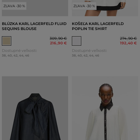
ZĽAVA -30 %
ZĽAVA -30 %
BLÚZKA KARL LAGERFELD FLUID
KOŠEĽA KARL LAGERFELD
SEQUINS BLOUSE
POPLIN TIE SHIRT
309
,
90 €
274
,
90 €
216
,
90 €
192
,
40 €
Dostupné veľkosti:
Dostupné veľkosti:
38
,
40
,
42
,
44
,
46
38
,
40
,
42
,
44
,
46