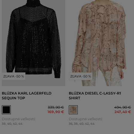
ZĽAVA -50 %
ZĽAVA -50 %
BLÚZKA KARL LAGERFELD
BLÚZKA DIESEL C-LASSY-R1
SEQUIN TOP
SHIRT
339
,
90 €
494
,
90 €
169
,
90 €
247
,
40 €
Dostupné veľkosti:
Dostupné veľkosti:
38
,
40
,
42
,
44
36
,
38
,
40
,
42
,
44