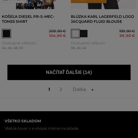
KOŠEĽA DIESEL PR-S-MEC-
BLÚZKA KARL LAGERFELD LOGO
TOM25 SHIRT
JACQUARD FLUID BLOUSE
209
,
90 €
199
,
90 €
104
,
90 €
99
,
90 €
Dostupné veľkosti:
Dostupné veľkosti:
44
,
46
,
48
,
50
38
,
40
,
42
NAČÍTAŤ ĎALŠIE (14)
1
2
Ďalšia
VŠETKO SKLADOM
Všetok tovar v e-shope máme na sklade.