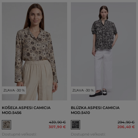
ZĽAVA -30 %
ZĽAVA -30 %
KOŠEĽA ASPESI CAMICIA
BLÚZKA ASPESI CAMICIA
MOD.5456
MOD.5410
439
,
90 €
294
,
90 €
307
,
90 €
206
,
40 €
Dostupné veľkosti:
Dostupné veľkosti: