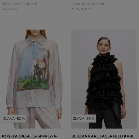
Dostupné veľkosti:
Dostupné veľkosti:
38
,
40
,
42
XS
,
S
,
M
,
L
,
XL
ZĽAVA -50 %
ZĽAVA -50 %
KOŠEĽA DIESEL S-SIMPLY-A-
BLÚZKA KARL LAGERFELD KARL