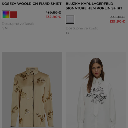
KOŠEĽA WOOLRICH FLUID SHIRT
BLÚZKA KARL LAGERFELD
SIGNATURE HEM POPLIN SHIRT
189
,
90 €
132
,
90 €
199
,
90 €
139
,
90 €
Dostupné veľkosti:
Dostupné veľkosti:
S
,
M
38