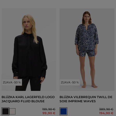
ZĽAVA -50 %
ZĽAVA -50 %
BLÚZKA KARL LAGERFELD LOGO
BLÚZKA VILEBREQUIN TWILL DE
JACQUARD FLUID BLOUSE
SOIE IMPRIME WAVES
199
,
90 €
389
,
90 €
99
,
90 €
194
,
90 €