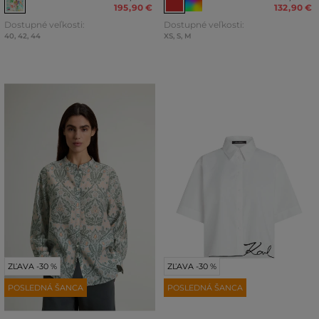
195
,
90 €
132
,
90 €
Dostupné veľkosti:
Dostupné veľkosti:
40
,
42
,
44
XS
,
S
,
M
ZĽAVA -30 %
ZĽAVA -30 %
POSLEDNÁ ŠANCA
POSLEDNÁ ŠANCA