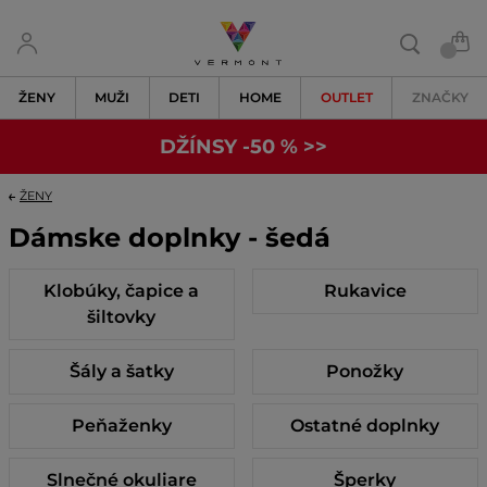
ŽENY
MUŽI
DETI
HOME
OUTLET
ZNAČKY
DŽÍNSY -50 % >>
ŽENY
Dámske doplnky - šedá
Klobúky, čapice a
Rukavice
šiltovky
Šály a šatky
Ponožky
Peňaženky
Ostatné doplnky
Slnečné okuliare
Šperky