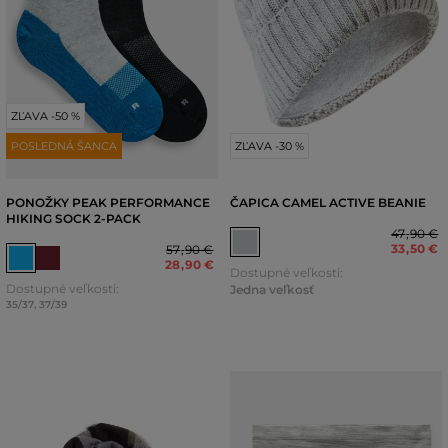
ZĽAVA -50 %
POSLEDNÁ ŠANCA
ZĽAVA -30 %
PONOŽKY PEAK PERFORMANCE
ČAPICA CAMEL ACTIVE BEANIE
HIKING SOCK 2-PACK
47
,
90 €
33
,
50 €
57
,
90 €
28
,
90 €
Dostupné veľkosti:
Dostupné veľkosti:
Jedna veľkosť
35/37
,
37/39