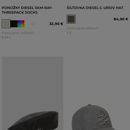
PONOŽKY DIESEL SKM-RAY-
ŠILTOVKA DIESEL C-URSIV HAT
THREEPACK SOCKS
84
,
90 €
32
,
90 €
+2
Dostupné veľkosti:
Dostupné veľkosti:
1
,
2
S
,
M
,
L