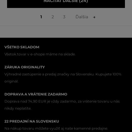
NAČÍTAŤ ĎALŠIE (24)
1
2
3
Ďalšia
VŠETKO SKLADOM
Všetok tovar v e-shope máme na sklade.
ZÁRUKA ORIGINALITY
Výhradné zastúpenie a predaj značky na Slovensku. Kupujete 100%
originál.
DOPRAVA A VRÁTENIE ZADARMO
Doprava nad 74,90 EUR je vždy zadarmo, za vrátenie tovaru u nás
nikdy neplatíte.
22 PREDAJNÍ NA SLOVENSKU
Na nákup tovaru môžete využiť aj naše kamenné predajne.