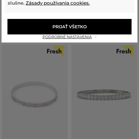
slušne.
Zásady používania cookies.
29
,
90 €
29
,
90 €
Dostupné veľkosti:
Dostupné veľkosti:
Jedna veľkosť
6
,
7
,
8
PRIJAŤ VŠETKO
PODROBNÉ NASTAVENIA