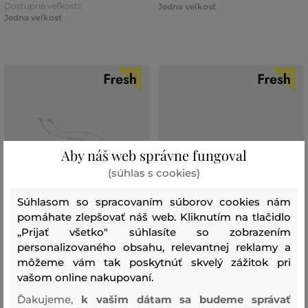
Dostupné veľkosti:
Jedna veľkosť
Jedna veľkosť
Aby náš web správne fungoval
(súhlas s cookies)
Súhlasom so spracovaním súborov cookies nám
pomáhate zlepšovať náš web. Kliknutím na tlačidlo
„Prijať všetko" súhlasíte so zobrazením
personalizovaného obsahu, relevantnej reklamy a
môžeme vám tak poskytnúť skvelý zážitok pri
vašom online nakupovaní.
Ďakujeme,
k vašim dátam sa budeme správať
NÁHRDELNÍK ALDO ELISSAH
PRSTEŇ ALDO LOTHAUSWEN2.0