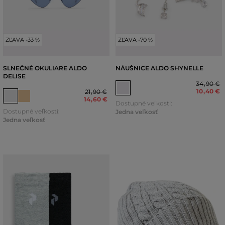
ZĽAVA -33 %
ZĽAVA -70 %
SLNEČNÉ OKULIARE ALDO
NÁUŠNICE ALDO SHYNELLE
DELISE
34
,
90 €
10
,
40 €
21
,
90 €
14
,
60 €
Dostupné veľkosti:
Dostupné veľkosti:
Jedna veľkosť
Jedna veľkosť