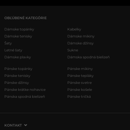
OBĽÚBENÉ KATEGÓRIE
Dámske topánky
Kabelky
Dámske tenisky
Dámske mikiny
Šaty
Dámske džínsy
Letné šaty
Sukne
Dámske plavky
Dámska spodná bielizeň
Pánske topánky
Pánske mikiny
Pánske tenisky
Pánske tepláky
Pánske džínsy
Pánske svetre
Pánske krátke nohavice
Pánske košele
Pánska spodná bielizeň
Pánske tričká
KONTAKT