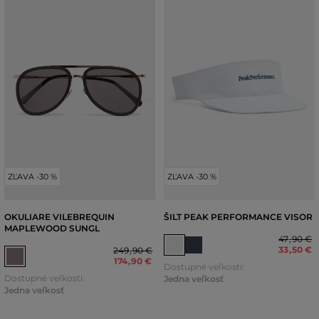
ZĽAVA -30 %
ZĽAVA -30 %
OKULIARE VILEBREQUIN
ŠILT PEAK PERFORMANCE VISOR
MAPLEWOOD SUNGL
47
,
90 €
33
,
50 €
249
,
90 €
174
,
90 €
Dostupné veľkosti:
Dostupné veľkosti:
Jedna veľkosť
Jedna veľkosť