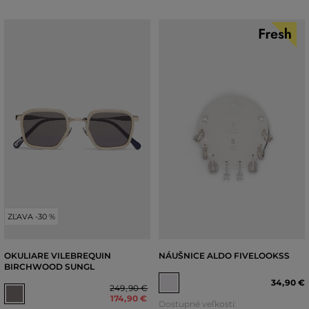
ZĽAVA -30 %
OKULIARE VILEBREQUIN
NÁUŠNICE ALDO FIVELOOKSS
BIRCHWOOD SUNGL
34
,
90 €
249
,
90 €
174
,
90 €
Dostupné veľkosti: