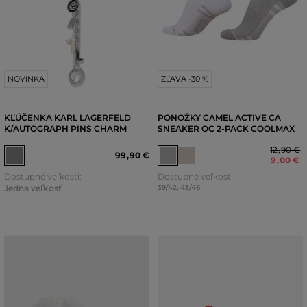
NOVINKA
ZĽAVA -30 %
KĽÚČENKA KARL LAGERFELD
PONOŽKY CAMEL ACTIVE CA
K/AUTOGRAPH PINS CHARM
SNEAKER OC 2-PACK COOLMAX
12
,
90 €
99
,
90 €
9
,
00 €
Dostupné veľkosti:
Dostupné veľkosti:
Jedna veľkosť
39/42
,
43/46