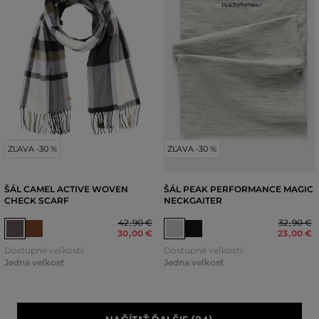
ZĽAVA -30 %
ZĽAVA -30 %
ŠÁL CAMEL ACTIVE WOVEN
ŠÁL PEAK PERFORMANCE MAGIC
CHECK SCARF
NECKGAITER
42
,
90 €
32
,
90 €
30
,
00 €
23
,
00 €
Dostupné veľkosti:
Dostupné veľkosti:
Jedna veľkosť
Jedna veľkosť