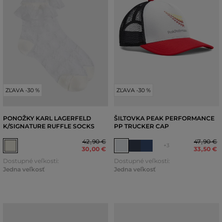
ZĽAVA -30 %
ZĽAVA -30 %
PONOŽKY KARL LAGERFELD
ŠILTOVKA PEAK PERFORMANCE
K/SIGNATURE RUFFLE SOCKS
PP TRUCKER CAP
42
,
90 €
47
,
90 €
+3
30
,
00 €
33
,
50 €
Dostupné veľkosti:
Dostupné veľkosti:
Jedna veľkosť
Jedna veľkosť