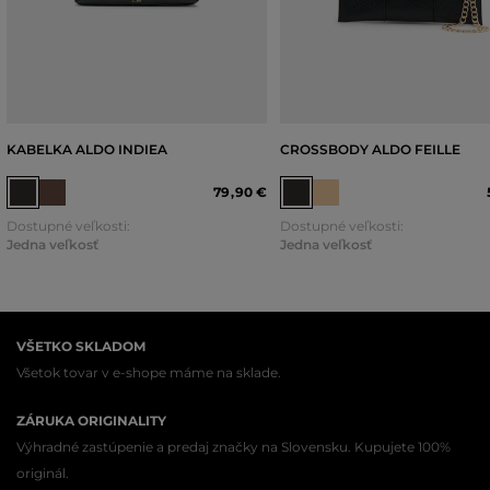
KABELKA ALDO INDIEA
CROSSBODY ALDO FEILLE
79
,
90 €
Dostupné veľkosti:
Dostupné veľkosti:
Jedna veľkosť
Jedna veľkosť
VŠETKO SKLADOM
Všetok tovar v e-shope máme na sklade.
ZÁRUKA ORIGINALITY
Výhradné zastúpenie a predaj značky na Slovensku. Kupujete 100%
originál.