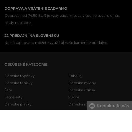
DOPRAVA A VRÁTENIE ZADARMO
Doprava nad 74,90 EUR je vždy zadarmo, za vrátenie tovaru u nás
nikdy neplatíte.
22 PREDAJNÍ NA SLOVENSKU
Na nákup tovaru môžete využiť aj naše kamenné predajne.
OBĽÚBENÉ KATEGÓRIE
Dámske topánky
Kabelky
Dámske tenisky
Dámske mikiny
Šaty
Dámske džínsy
Letné šaty
Sukne
Dámske plavky
Dámska spodná bielizeň
Kontaktujte nás
Pánske topánky
Pánske mikiny
Pánske tenisky
Pánske tepláky
Pánske džínsy
Pánske svetre