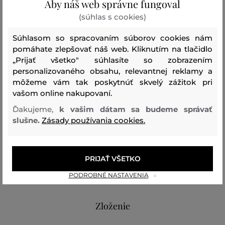
Aby náš web správne fungoval
kovovou plaketou s logom Karl Lagerfeld. K dispozícii je
(súhlas s cookies)
retiazkový ramenný popruh s nastaviteľnou dĺžkou.
Vnútro s podšívkou je vybavené plochým vreckom a
Súhlasom so spracovaním súborov cookies nám
nášivkou s logom. Ovčia koža prémiovej kvality je veľmi
pomáhate zlepšovať náš web. Kliknutím na tlačidlo
„Prijať všetko" súhlasíte so zobrazením
pevná a odolná, zároveň nestráca svoj luxusný vzhľad.
personalizovaného obsahu, relevantnej reklamy a
Neprehliadnuteľne štýlový doplnok, ktorý doladí Váš
môžeme vám tak poskytnúť skvelý zážitok pri
outfit k dokonalosti.
vašom online nakupovaní.
Rozmery: 22 x 10 x 5,5 cm
Ďakujeme,
k vašim dátam sa budeme správať
slušne.
Zásady používania cookies.
Minimálna dĺžka popruhu: 96 cm
Maximálna dĺžka popruhu: 118 cm
PRIJAŤ VŠETKO
Strih/Druh:
CROSSBODY BAG
Sezóna: BAS
Kód
PODROBNÉ NASTAVENIA
produktu:
A1W30435-BAS-KC-1av-0
Zloženie