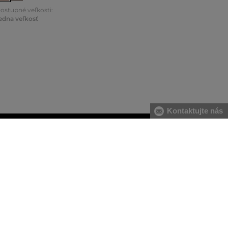
ostupné veľkosti:
edna veľkosť
Kontaktujte nás
O
22 PREDAJNÍ NA SLOVENSKU
darmo, za
Na nákup tovaru môžete využiť aj naše kamenné
te.
predajne.
Pánske mikiny
Pánske tepláky