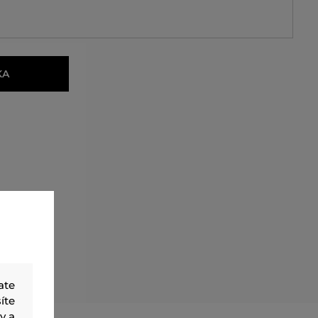
KA
ate
íte
y a