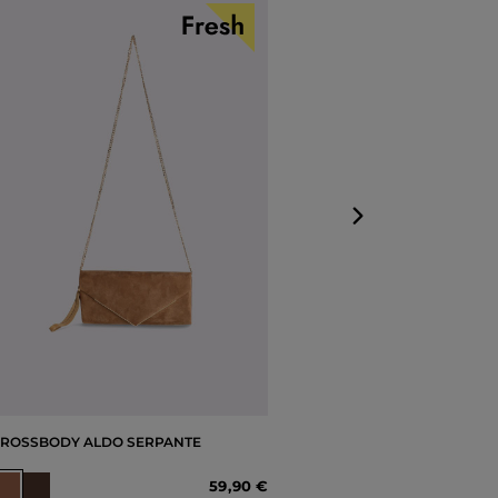
KABELKA ALDO
Dostupné veľkos
Jedna veľkosť
ROSSBODY ALDO SERPANTE
59
,
90 €