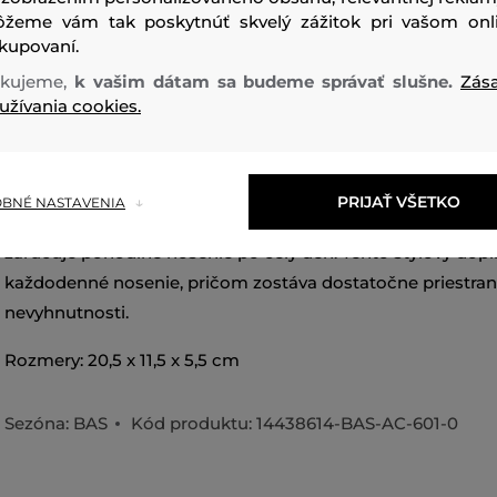
žeme vám tak poskytnúť skvelý zážitok pri vašom onl
kupovaní.
kujeme,
k vašim dátam sa budeme správať slušne.
Zás
užívania cookies.
Dámska kabelka cez plece Dalen je elegantná a praktická 
Jej hladký povrch a zlaté detaily dodávajú luxusný vzhľad, 
PRIJAŤ VŠETKO
BNÉ NASTAVENIA
každému outfitu. Kompaktný dizajn s nastaviteľným ra
zaručuje pohodlné nosenie po celý deň. Tento štýlový dopl
každodenné nosenie, pričom zostáva dostatočne priestran
nevyhnutnosti.
Rozmery: 20,5 x 11,5 x 5,5 cm
Sezóna: BAS
Kód produktu:
14438614-BAS-AC-601-0