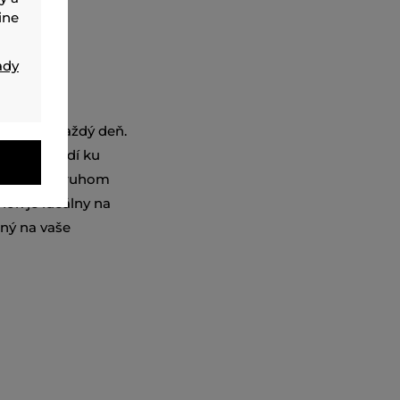
ine
ady
voľba na každý deň.
ktorý sa hodí ku
menným popruhom
nok je ideálny na
ný na vaše