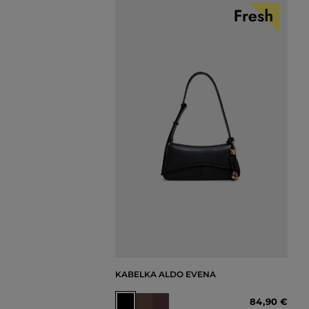
KABELKA ALDO EVENA
84
,
90 €