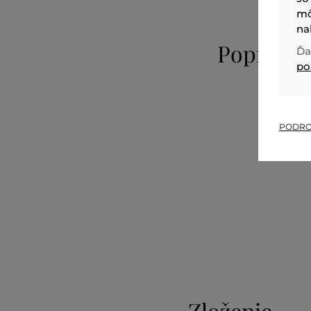
mô
na
Popis
Ďa
po
PODRO
Zloženie