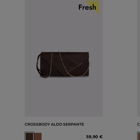
CROSSBODY ALDO SERPANTE
C
59
,
90 €