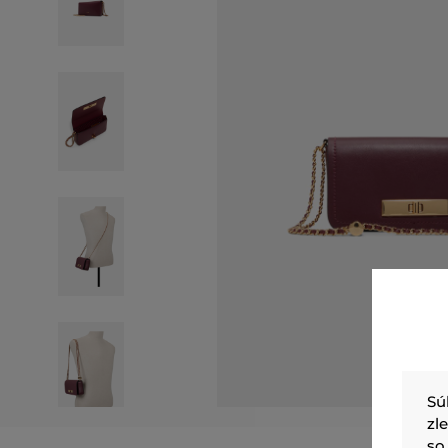
Sú
zl
so