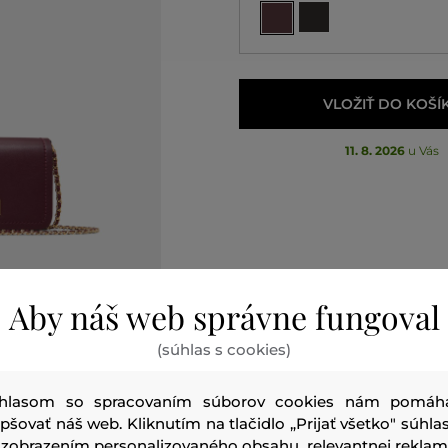
VLOŽIŤ DO KOŠÍ
11. 8. 2026
u Vás
Aby náš web správne fungoval
(súhlas s cookies)
hlasom so spracovaním súborov cookies nám pomáh
epšovať náš web. Kliknutím na tlačidlo „Prijať všetko" súhlas
 zobrazením personalizovaného obsahu, relevantnej reklam