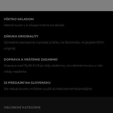
VŠETKO SKLADOM
Všetok tovar v e-shope máme na sklade.
ZÁRUKA ORIGINALITY
Výhradné zastúpenie a predaj značky na Slovensku. Kupujete 100%
originál.
DOPRAVA A VRÁTENIE ZADARMO
Doprava nad 74,90 EUR je vždy zadarmo, za vrátenie tovaru u nás
nikdy neplatíte.
22 PREDAJNÍ NA SLOVENSKU
Na nákup tovaru môžete využiť aj naše kamenné predajne.
OBĽÚBENÉ KATEGÓRIE