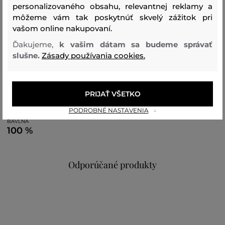
personalizovaného obsahu, relevantnej reklamy a
outfitov.
môžeme vám tak poskytnúť skvelý zážitok pri
vašom online nakupovaní.
Sezóna: FW23
Kód produktu:
Ďakujeme,
k vašim dátam sa budeme správať
306560_2M56-623-CC-09-0
slušne.
Zásady používania cookies.
Zloženie
PRIJAŤ VŠETKO
vrchný materiál
PODROBNÉ NASTAVENIA
BAVLNA
100 %
Odporúčané produkty