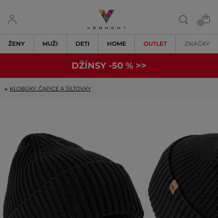
ŽENY
MUŽI
DETI
HOME
OUTLET
ZNAČKY
DŽÍNSY -50 % >>
KLOBÚKY, ČAPICE A ŠILTOVKY