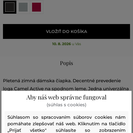
VLOŽIŤ DO KOŠÍKA
10. 8. 2026
u Vás
Popis
Pletená zimná dámska čiapka. Decentné prevedenie
loga Camel Active na spodnom leme. Jedna univerzálna
Aby náš web správne fungoval
veľkosť. Materiálové zloženie je veľmi príjemné na dotyk
(súhlas s cookies)
a hrejivé. Pružnosť a dokonalá prispôsobivosť je zárukou
maximálneho pohodlia pri nosení. Všestranne
Súhlasom so spracovaním súborov cookies nám
kombinovateľný kúsok, ktorý sa stane veľmi obľúbenou
pomáhate zlepšovať náš web. Kliknutím na tlačidlo
a zároveň nepostrádateľnou súčasťou Vašich zimných
„Prijať všetko" súhlasíte so zobrazením