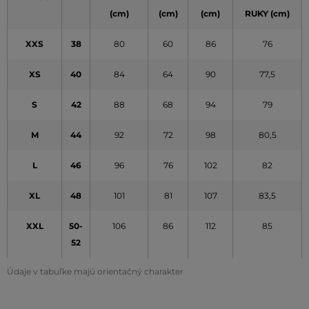
(cm)
(cm)
(cm)
RUKY (cm)
XXS
38
80
60
86
76
XS
40
84
64
90
77,5
S
42
88
68
94
79
M
44
92
72
98
80,5
L
46
96
76
102
82
XL
48
101
81
107
83,5
XXL
50-
106
86
112
85
52
Údaje v tabuľke majú orientačný charakter