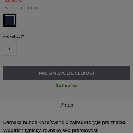
125
,
90 €
TWILIGHT BLUE CHECK
Akú veľkosť?
L
PROSÍM ZVOĽTE VEĽKOSŤ
Zajtra
u Vás
Popis
Dámska bunda košeľového dizajnu, ktorý je pre značku
Woolrich typický, rovnako ako prémiovosť