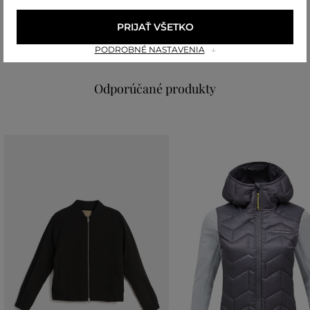
vrchný materiál
PRIJAŤ VŠETKO
BAVLNA
POLYESTER
76 %
24 %
PODROBNÉ NASTAVENIA
Odporúčané produkty