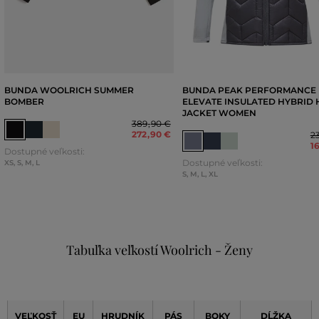
BUNDA WOOLRICH SUMMER
BUNDA PEAK PERFORMANCE
BOMBER
ELEVATE INSULATED HYBRID
JACKET WOMEN
389
,
90 €
272
,
90 €
2
1
Dostupné veľkosti:
Dostupné veľkosti:
XS
,
S
,
M
,
L
S
,
M
,
L
,
XL
Tabuľka veľkostí Woolrich - Ženy
VEĽKOSŤ
EU
HRUDNÍK
PÁS
BOKY
DĹŽKA