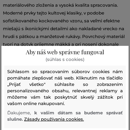
materiálového zloženia a vysoká kvalita spracovania.
Moderné prvky tejto kultovej klasiky, v podobe
sofistikovaného kockovaného vzoru, sa veľmi efektne
miešajú s ikonickými detailmi ako nakladané vrecko na
hrudi s pätkou a manžetové rukávy. Povrchový materiál
tvorí na dotyk príjemne mäkká a pri nosení dokonale
Aby náš web správne fungoval
priedušná tkanina z bavlneného vlákna, ktoré je zárukou
(súhlas s cookies)
pohodlia v priebehu nosenia. Všestranne
kombinovateľný kúsok, ktorý podčiarkne šmrnc Vašich
Súhlasom so spracovaním súborov cookies nám
ležérno-elegantných outfitov.
pomáhate zlepšovať náš web. Kliknutím na tlačidlo
„Prijať všetko" súhlasíte so zobrazením
personalizovaného obsahu, relevantnej reklamy a
Sezóna: SS24
Kód produktu:
môžeme vám tak poskytnúť skvelý zážitok pri
0107FRUT3700-324-WW-31114-L
vašom online nakupovaní.
Ďakujeme,
k vašim dátam sa budeme správať
Zloženie
slušne.
Zásady používania cookies.