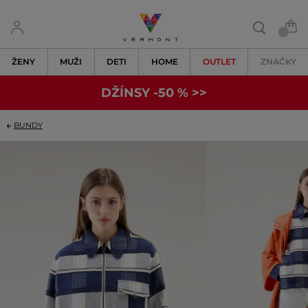
ŽENY
MUŽI
DETI
HOME
OUTLET
ZNAČKY
DŽÍNSY -50 % >>
BUNDY