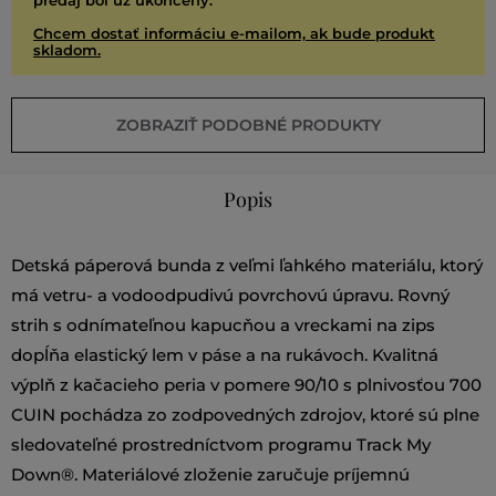
predaj bol už ukončený.
Chcem dostať informáciu e-mailom, ak bude produkt
skladom.
ZOBRAZIŤ PODOBNÉ PRODUKTY
Popis
Detská páperová bunda z veľmi ľahkého materiálu, ktorý
má vetru- a vodoodpudivú povrchovú úpravu. Rovný
strih s odnímateľnou kapucňou a vreckami na zips
dopĺňa elastický lem v páse a na rukávoch. Kvalitná
výplň z kačacieho peria v pomere 90/10 s plnivosťou 700
CUIN pochádza zo zodpovedných zdrojov, ktoré sú plne
sledovateľné prostredníctvom programu Track My
Down®. Materiálové zloženie zaručuje príjemnú