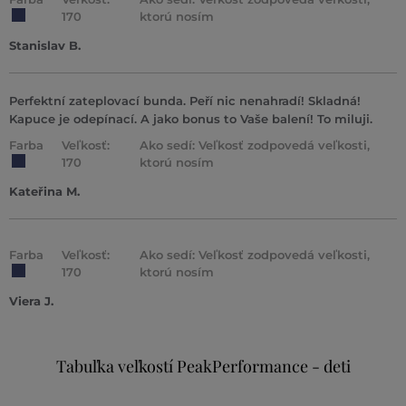
170
ktorú nosím
Stanislav B.
Perfektní zateplovací bunda. Peří nic nenahradí! Skladná!
Kapuce je odepínací. A jako bonus to Vaše balení! To miluji.
Farba
Veľkosť:
Ako sedí: Veľkosť zodpovedá veľkosti,
170
ktorú nosím
Kateřina M.
Farba
Veľkosť:
Ako sedí: Veľkosť zodpovedá veľkosti,
170
ktorú nosím
Viera J.
Tabuľka veľkostí PeakPerformance - deti