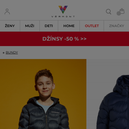
ŽENY
MUŽI
DETI
HOME
OUTLET
ZNAČKY
DŽÍNSY -50 % >>
BUNDY