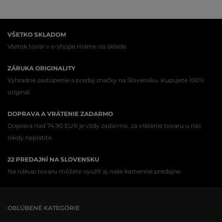
VŠETKO SKLADOM
Všetok tovar v e-shope máme na sklade.
ZÁRUKA ORIGINALITY
Výhradné zastúpenie a predaj značky na Slovensku. Kupujete 100%
originál.
DOPRAVA A VRÁTENIE ZADARMO
Doprava nad 74,90 EUR je vždy zadarmo, za vrátenie tovaru u nás
nikdy neplatíte.
22 PREDAJNÍ NA SLOVENSKU
Na nákup tovaru môžete využiť aj naše kamenné predajne.
OBĽÚBENÉ KATEGÓRIE