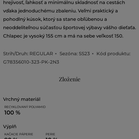
hrejivosť, ľahkosť a minimálnu skladnosť na cestách
vďaka jednoduchému zbaleniu. Veľmi praktický a
pohodlný kúsok, ktorý sa stane obľúbenou a
neoddeliteľnou súčasťou športovej výbavy vášho dieťaťa.
Chlapec je vysoký 155 cm a má na sebe veľkosť 150.
Strih/Druh:
REGULAR
Sezóna: SS23
Kód produktu:
G78356010-323-PK-2N3
Zloženie
vrchný materiál
RECYKLOVANÝ POLYAMID
100 %
výplň
KAČACIE PÁPERIE
PERIE