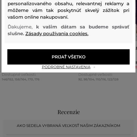
personalizovaného obsahu, relevantnej reklamy a
môžeme vám tak poskytnúť skvelý zážitok pri
vašom online nakupovaní.
Ďakujeme,
k vašim dátam sa budeme správať
slušne.
Zásady používania cookies.
BUNDA GANT SHINY LIGHT PADDED
BUNDA GANT SHINY LIGHT P
DOWN JACKET
DOWN JACKET
PRIJAŤ VŠETKO
259
,
90 €
2
PODROBNÉ NASTAVENIA
129
,
90 €
1
Dostupné veľkosti:
Dostupné veľkosti:
146/152
,
158/164
,
170
,
176
92
,
98/104
,
110/116
,
122/128
Recenzie
AKO SEDELA VYBRANÁ VEĽKOSŤ NAŠIM ZÁKAZNÍKOM