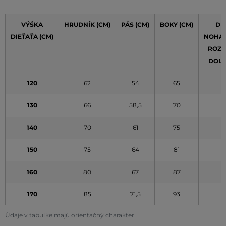
VÝŚKA
HRUDNÍK (CM)
PÁS (CM)
BOKY (CM)
DĹ
DIEŤAŤA (CM)
NOHAV
ROZK
DOLE)
120
62
54
65
5
130
66
58,5
70
6
140
70
61
75
6
150
75
64
81
7
160
80
67
87
7
170
85
71,5
93
8
Údaje v tabuľke majú orientačný charakter