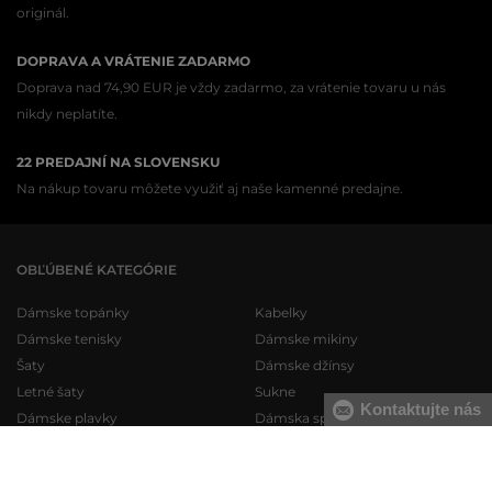
originál.
DOPRAVA A VRÁTENIE ZADARMO
Doprava nad 74,90 EUR je vždy zadarmo, za vrátenie tovaru u nás
nikdy neplatíte.
22 PREDAJNÍ NA SLOVENSKU
Na nákup tovaru môžete využiť aj naše kamenné predajne.
OBĽÚBENÉ KATEGÓRIE
Dámske topánky
Kabelky
Dámske tenisky
Dámske mikiny
Šaty
Dámske džínsy
Letné šaty
Sukne
Kontaktujte nás
Dámske plavky
Dámska spodná bielizeň
Pánske topánky
Pánske mikiny
Pánske tenisky
Pánske tepláky