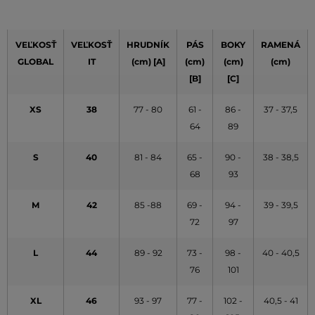
VEĽKOSŤ
VEĽKOSŤ
HRUDNÍK
PÁS
BOKY
RAMENÁ
GLOBAL
IT
(cm) [A]
(cm)
(cm)
(cm)
[B]
[C]
XS
38
77 - 80
61 -
86 -
37 - 37,5
64
89
S
40
81 - 84
65 -
90 -
38 - 38,5
68
93
M
42
85 -88
69 -
94 -
39 - 39,5
72
97
L
44
89 - 92
73 -
98 -
40 - 40,5
76
101
XL
46
93 - 97
77 -
102 -
40,5 - 41