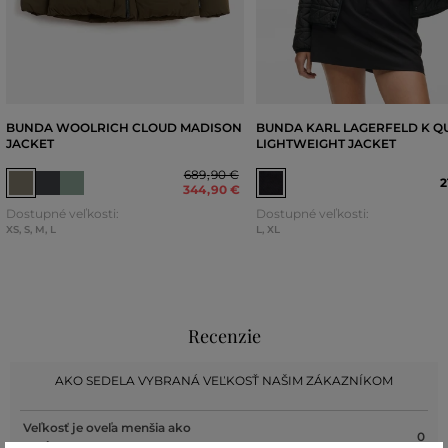
BUNDA WOOLRICH CLOUD MADISON
BUNDA KARL LAGERFELD K QU
JACKET
LIGHTWEIGHT JACKET
689
,
90 €
2
344
,
90 €
Dostupné veľkosti:
Dostupné veľkosti:
XS
,
S
,
M
,
L
L
,
XL
Recenzie
AKO SEDELA VYBRANÁ VEĽKOSŤ NAŠIM ZÁKAZNÍKOM
Veľkosť je oveľa menšia ako
0
nosím