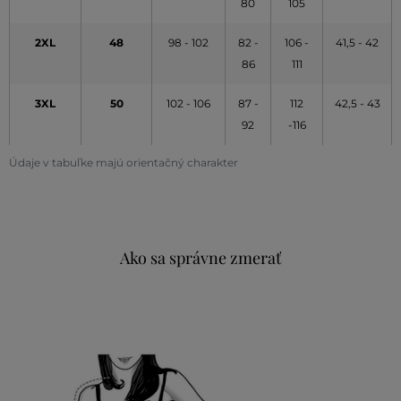
80
105
2XL
48
98 - 102
82 -
106 -
41,5 - 42
86
111
3XL
50
102 - 106
87 -
112
42,5 - 43
92
-116
Údaje v tabuľke majú orientačný charakter
Ako sa správne zmerať