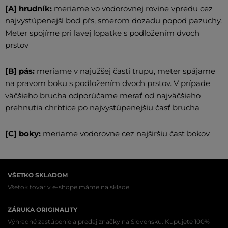
[A] hrudník:
meriame vo vodorovnej rovine vpredu cez
najvystúpenejší bod pŕs, smerom dozadu popod pazuchy.
Meter spojíme pri ľavej lopatke s podložením dvoch
prstov
[B] pás:
meriame v najužšej časti trupu, meter spájame
na pravom boku s podložením dvoch prstov. V prípade
väčšieho brucha odporúčame merať od najväčšieho
prehnutia chrbtice po najvystúpenejšiu časť brucha
[C] boky:
meriame vodorovne cez najširšiu časť bokov
VŠETKO SKLADOM
Všetok tovar v e-shope máme na sklade.
ZÁRUKA ORIGINALITY
Výhradné zastúpenie a predaj značky na Slovensku. Kupujete 100%