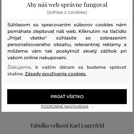
Aby náš web správne fungoval
Veľkosť je o niečo menšia ako
(súhlas s cookies)
0
nosím
Súhlasom so spracovaním súborov cookies nám
Veľkosť zodpovedá veľkosti,
1
pomáhate zlepšovať náš web. Kliknutím na tlačidlo
ktorú nosím
„Prijať všetko" súhlasíte so zobrazením
Veľkosť je o niečo väčšia ako
personalizovaného obsahu, relevantnej reklamy a
0
nosím
môžeme vám tak poskytnúť skvelý zážitok pri
vašom online nakupovaní.
Veľkosť je oveľa väčšia ako
0
nosím
Ďakujeme,
k vašim dátam sa budeme správať
slušne.
Zásady používania cookies.
Farba
Veľkosť:
Ako sedí: Veľkosť zodpovedá veľkosti,
XS
ktorú nosím
PRIJAŤ VŠETKO
Nga Thanh L.
PODROBNÉ NASTAVENIA
Tabuľka veľkostí Karl Lagerfeld