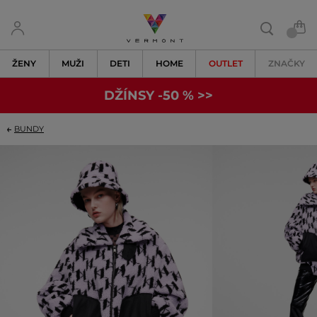
ŽENY
MUŽI
DETI
HOME
OUTLET
ZNAČKY
DŽÍNSY -50 % >>
BUNDY