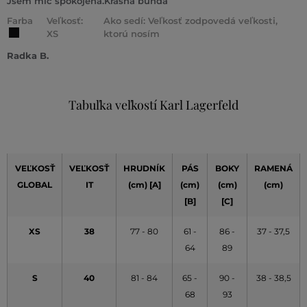
Jsem míč spokojená.Krásná bunda
Farba
Veľkosť:
Ako sedí: Veľkosť zodpovedá veľkosti,
XS
ktorú nosím
Radka B.
Tabuľka veľkostí Karl Lagerfeld
VEĽKOSŤ
VEĽKOSŤ
HRUDNÍK
PÁS
BOKY
RAMENÁ
GLOBAL
IT
(cm) [A]
(cm)
(cm)
(cm)
[B]
[C]
XS
38
77 - 80
61 -
86 -
37 - 37,5
64
89
S
40
81 - 84
65 -
90 -
38 - 38,5
68
93