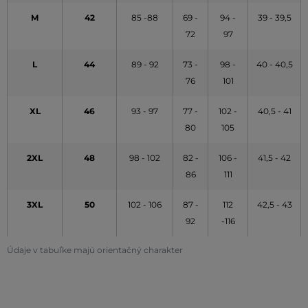
M
42
85 -88
69 -
94 -
39 - 39,5
72
97
L
44
89 - 92
73 -
98 -
40 - 40,5
76
101
XL
46
93 - 97
77 -
102 -
40,5 - 41
80
105
2XL
48
98 - 102
82 -
106 -
41,5 - 42
86
111
3XL
50
102 - 106
87 -
112
42,5 - 43
92
-116
Údaje v tabuľke majú orientačný charakter