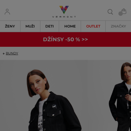
ŽENY
MUŽI
DETI
HOME
OUTLET
ZNAČKY
DŽÍNSY -50 % >>
BUNDY