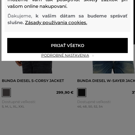
vašom online nakupovaní.
Ďakujeme,
k vašim dátam sa budeme správať
slušne.
Zásady používania cookies.
PRIJAŤ VŠETKO
PODROBNÉ NASTAVENIA
BUNDA DIESEL S-CORSY JACKET
BUNDA DIESEL W-SAYER JAC
299
,
90 €
3
Dostupné veľkosti:
Dostupné veľkosti:
S
,
M
,
L
,
XL
,
XXL
46
,
48
,
50
,
52
,
54