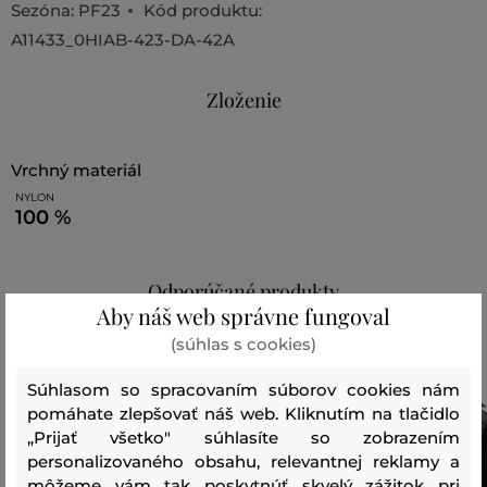
Sezóna: PF23
Kód produktu:
A11433_0HIAB-423-DA-42A
Zloženie
vrchný materiál
NYLON
100 %
Odporúčané produkty
Aby náš web správne fungoval
(súhlas s cookies)
Súhlasom so spracovaním súborov cookies nám
pomáhate zlepšovať náš web. Kliknutím na tlačidlo
„Prijať všetko" súhlasíte so zobrazením
personalizovaného obsahu, relevantnej reklamy a
môžeme vám tak poskytnúť skvelý zážitok pri