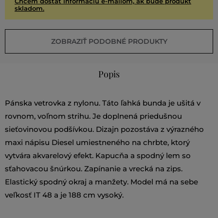
Chcem dostať informáciu e-mailom, ak bude produkt
skladom.
ZOBRAZIŤ PODOBNÉ PRODUKTY
Popis
Pánska vetrovka z nylonu. Táto ľahká bunda je ušitá v
rovnom, voľnom strihu. Je doplnená priedušnou
sieťovinovou podšívkou. Dizajn pozostáva z výrazného
maxi nápisu Diesel umiestneného na chrbte, ktorý
vytvára akvarelový efekt. Kapucňa a spodný lem so
sťahovacou šnúrkou. Zapínanie a vrecká na zips.
Elastický spodný okraj a manžety. Model má na sebe
veľkosť IT 48 a je 188 cm vysoký.