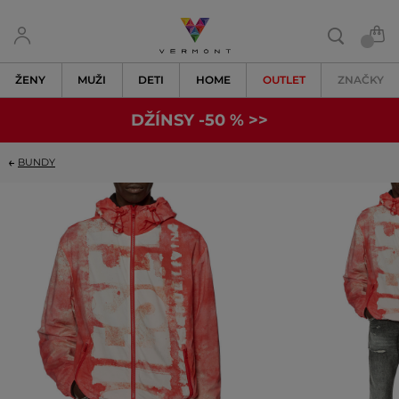
ŽENY
MUŽI
DETI
HOME
OUTLET
ZNAČKY
DŽÍNSY -50 % >>
BUNDY