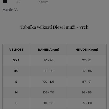
52
nosím
Martin V.
Tabuľka veľkostí Diesel muži - vrch
VEĽKOSŤ
RAMENÁ (cm)
HRUDNÍK (cm)
XXS
90 - 94
77 - 81
XS
95 - 99
82 - 86
S
100 - 105
87 - 91
M
106 - 110
92 - 96
L
111 - 116
97 - 101