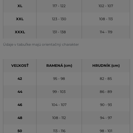
XL
117 - 122
102 - 107
XXL
123 - 130
108 - 113
XXXL
131 - 138
114 - 119
Údaje v tabuľke majú orientačný charakter
VEĽKOSŤ
RAMENÁ (cm)
HRUDNÍK (cm)
42
95 - 98
82 - 85
44
99 - 103
86 - 89
46
104 - 107
90 - 93
48
108 - 112
94 - 97
50
113 - 116
98 - 101