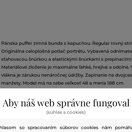
Pánska puffer zimná bunda s kapucňou. Regular rovný stri
Originálna celoplošná potlač portrétu. Vybavená odnímat
sťahovacou šnúrkou a elastickými šnúrkami s prepínacími
Materiálové zloženie je maximálne ľahké, hrejivé a odolné.
vlákna je zárukou nenáročnej údržby. Zapínanie na dvojces
manžety. Model má na sebe veľkosť 48 a meria 188 cm.
Aby náš web správne fungoval
Sezóna: FW23
Kód produktu:
A11723_0GGAG-623-DA-9X
(súhlas s cookies)
hlasom so spracovaním súborov cookies nám pomáh