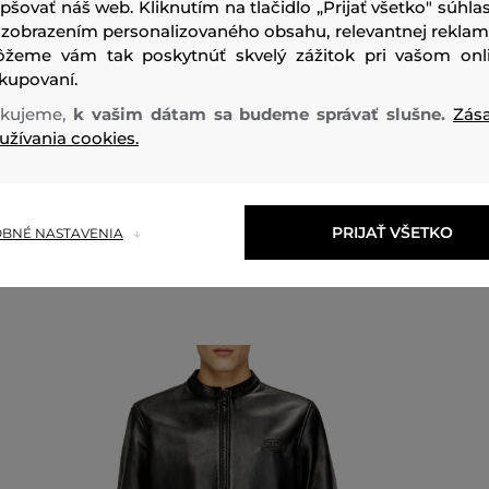
epšovať náš web. Kliknutím na tlačidlo „Prijať všetko" súhlas
 zobrazením personalizovaného obsahu, relevantnej reklam
vrchný materiál
žeme vám tak poskytnúť skvelý zážitok pri vašom onl
POLYESTER
kupovaní.
100 %
kujeme,
k vašim dátam sa budeme správať slušne.
Zás
užívania cookies.
PRIJAŤ VŠETKO
BNÉ NASTAVENIA
Odporúčané produkty