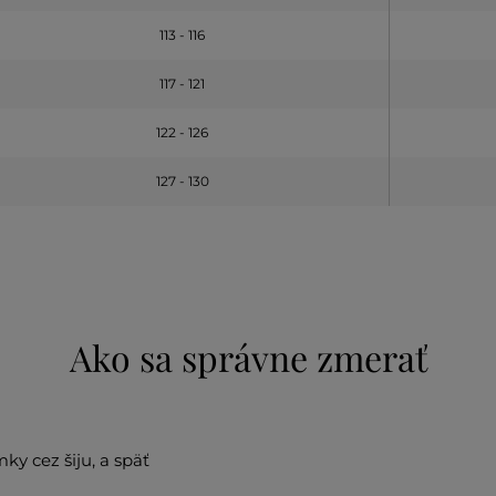
113 - 116
117 - 121
122 - 126
127 - 130
Ako sa správne zmerať
y cez šiju, a späť