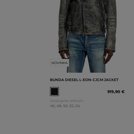
NOVINKA
BUNDA DIESEL L-EON-CJCM JACKET
919
,
90 €
Dostupné veľkosti:
46
,
48
,
50
,
52
,
54