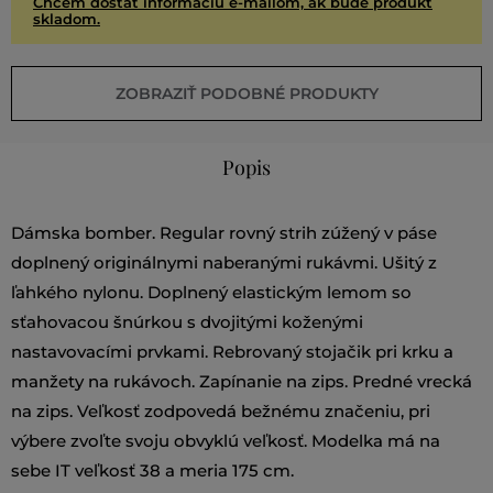
Chcem dostať informáciu e-mailom, ak bude produkt
skladom.
ZOBRAZIŤ PODOBNÉ PRODUKTY
Popis
Dámska bomber. Regular rovný strih zúžený v páse
doplnený originálnymi naberanými rukávmi. Ušitý z
ľahkého nylonu. Doplnený elastickým lemom so
sťahovacou šnúrkou s dvojitými koženými
nastavovacími prvkami. Rebrovaný stojačik pri krku a
manžety na rukávoch. Zapínanie na zips. Predné vrecká
na zips. Veľkosť zodpovedá bežnému značeniu, pri
výbere zvoľte svoju obvyklú veľkosť. Modelka má na
sebe IT veľkosť 38 a meria 175 cm.