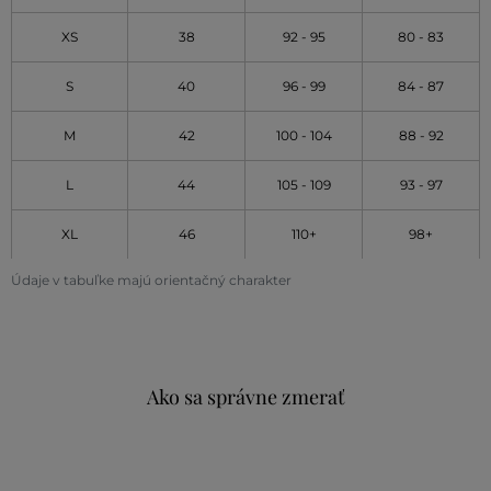
XS
38
92 - 95
80 - 83
S
40
96 - 99
84 - 87
M
42
100 - 104
88 - 92
L
44
105 - 109
93 - 97
XL
46
110+
98+
Údaje v tabuľke majú orientačný charakter
Ako sa správne zmerať