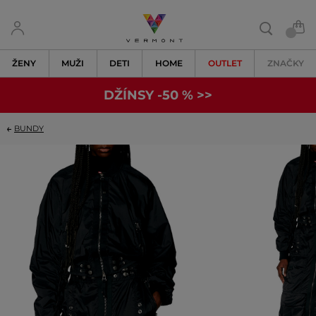
ŽENY
MUŽI
DETI
HOME
OUTLET
ZNAČKY
DŽÍNSY -50 % >>
BUNDY