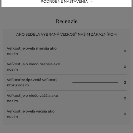
PODROBNÉ NASTAVENIA
Recenzie
AKO SEDELA VYBRANÁ VEĽKOSŤ NAŠIM ZÁKAZNÍKOM
Veľkosť je oveľa menšia ako
0
nosím
Veľkosť je o niečo menšia ako
0
nosím
Veľkosť zodpovedá veľkosti,
2
ktorú nosím
Veľkosť je o niečo väčšia ako
0
nosím
Veľkosť je oveľa väčšia ako
0
nosím