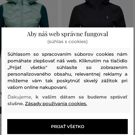
Aby náš web správne fungoval
(súhlas s cookies)
Súhlasom so spracovaním súborov cookies nám
pomáhate zlepšovať náš web. Kliknutím na tlačidlo
„Prijať všetko" súhlasíte so zobrazením
personalizovaného obsahu, relevantnej reklamy a
môžeme vám tak poskytnúť skvelý zážitok pri
vašom online nakupovaní.
 PEAK PERFORMANCE
BUNDA PEAK PERFORMANCE W
TE INSULATED HYBRID HOOD
DISCOVER WIND JACKET
Ďakujeme,
k vašim dátam sa budeme správať
T WOMEN
134
,
90 €
slušne.
Zásady používania cookies.
94
,
40 €
239
,
90 €
167
,
90 €
Dostupné veľkosti:
é veľkosti:
XS
,
S
,
M
,
L
,
XL
L
,
XL
PRIJAŤ VŠETKO