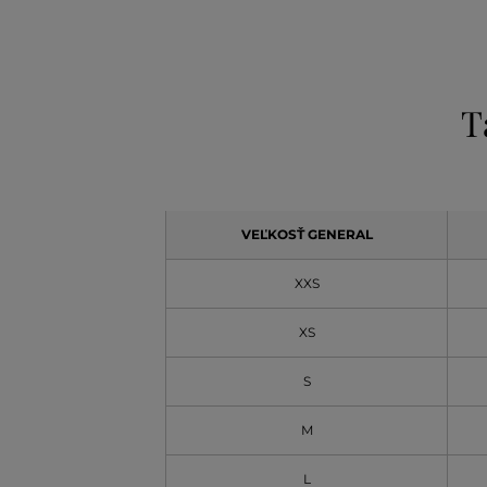
T
VEĽKOSŤ GENERAL
XXS
XS
S
M
L