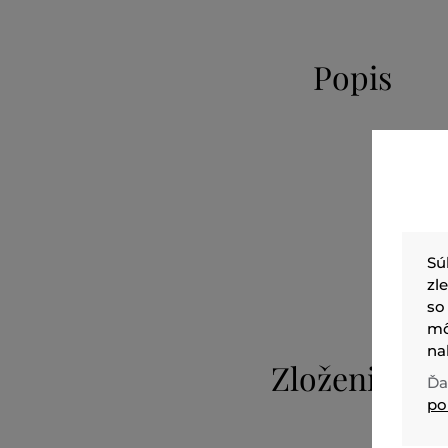
Popis
Sú
zl
so
mô
na
Zloženie
Ďa
po