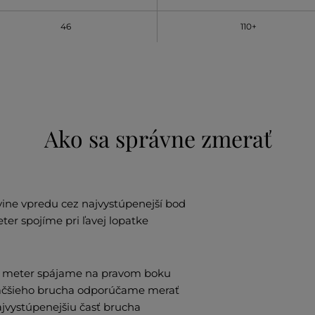
46
110+
Ako sa správne zmerať
ine vpredu cez najvystúpenejší bod
er spojíme pri ľavej lopatke
u, meter spájame na pravom boku
väčšieho brucha odporúčame merať
ajvystúpenejšiu časť brucha