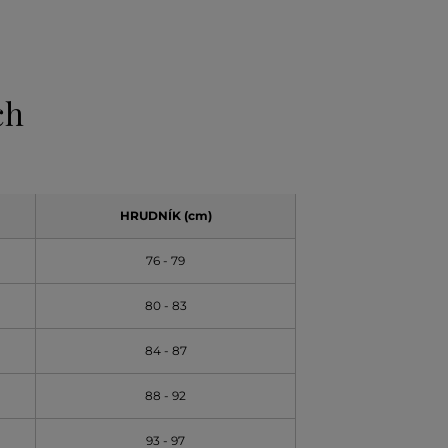
ch
HRUDNÍK (cm)
76 - 79
80 - 83
84 - 87
88 - 92
93 - 97