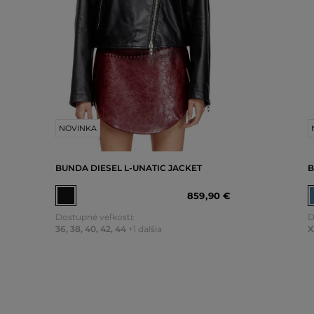
NOVINKA
BUNDA DIESEL L-UNATIC JACKET
B
859
,
90 €
Dostupné veľkosti:
D
36
,
38
,
40
,
42
,
44
+1 ďalšia
X