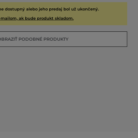
ne dostupný alebo jeho predaj bol už ukončený.
-mailom, ak bude produkt skladom.
OBRAZIŤ PODOBNÉ PRODUKTY
EDANÉ