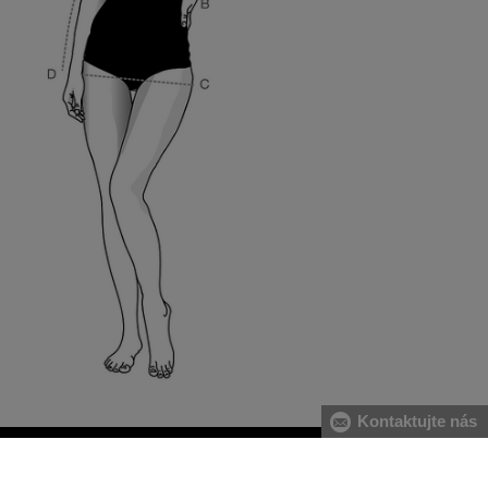
Kontaktujte nás
O
22 PREDAJNÍ NA SLOVENSKU
darmo, za
Na nákup tovaru môžete využiť aj naše kamenné