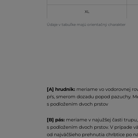
XL
Údaje v tabuľke majú orientačný charakter
[A] hrudník:
meriame vo vodorovnej rov
pŕs, smerom dozadu popod pazuchy. Met
s podložením dvoch prstov
[B] pás:
meriame v najužšej časti trup
s podložením dvoch prstov. V prípade 
od najväčšieho prehnutia chrbtice po n