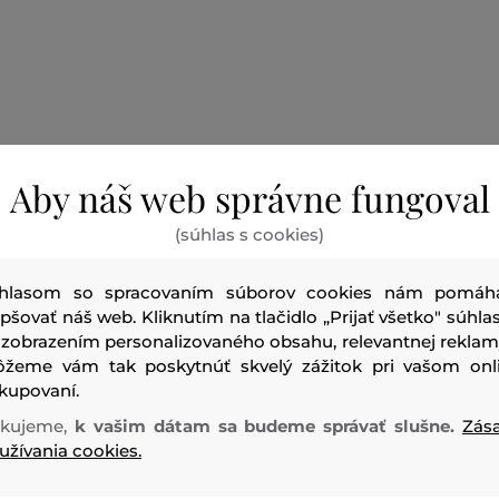
Dámska džínsová bunda v trucker štýle. Rovný regular-fit st
Aby náš web správne fungoval
nadčasová silueta. Čisto čierny wash je vyrobený z pevnéh
denimu. Má náprsné vrecká, bočné sťahovacie prvky a ma
(súhlas s cookies)
Jedno z vreciek je zdobené vyšívaným, červeným a kontras
Modelka má na sebe veľkosť S a je 175 cm vysoká.
hlasom so spracovaním súborov cookies nám pomáh
epšovať náš web. Kliknutím na tlačidlo „Prijať všetko" súhlas
 zobrazením personalizovaného obsahu, relevantnej reklam
Sezóna: BAS
Kód produktu:
A09970_09B88-BAS-DW-02
žeme vám tak poskytnúť skvelý zážitok pri vašom onl
kupovaní.
kujeme,
k vašim dátam sa budeme správať slušne.
Zás
užívania cookies.