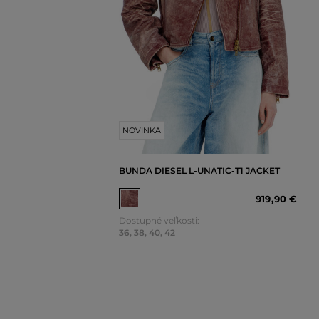
NOVINKA
BUNDA DIESEL L-UNATIC-T1 JACKET
919
,
90 €
Dostupné veľkosti:
36
,
38
,
40
,
42