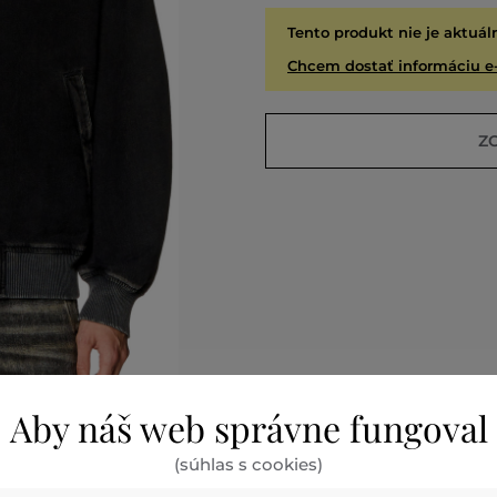
Tento produkt nie je aktuál
Chcem dostať informáciu e
Z
Aby náš web správne fungoval
É
VYPR
(súhlas s cookies)