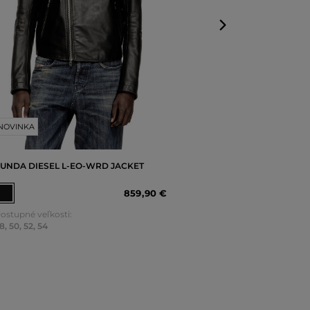
NOVINKA
UNDA DIESEL L-EO-WRD JACKET
859
,
90 €
ostupné veľkosti:
8
,
50
,
52
,
54