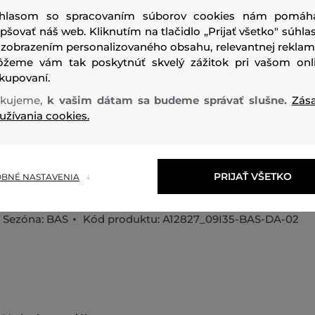
hlasom so spracovaním súborov cookies nám pomáh
epšovať náš web. Kliknutím na tlačidlo „Prijať všetko" súhlas
 zobrazením personalizovaného obsahu, relevantnej reklam
žeme vám tak poskytnúť skvelý zážitok pri vašom onl
kupovaní.
kujeme,
k vašim dátam sa budeme správať slušne.
Zás
Pánska bunda typu bomber, navrhnutá s mierne hranatou 
užívania cookies.
pravidelného strihu. Vyznačuje sa kovovým obojsmerným 
látkou na rukávoch, páse a krku. Zdobí ju vyšívané logo D 
rukáva. Model má na sebe veľkosť L a meria 182 cm. Zodpo
PRIJAŤ VŠETKO
BNÉ NASTAVENIA
vezmite si svoju normálnu veľkosť.
Sezóna: BAS
Kód produktu:
A12827_09I35-BAS-DA-02