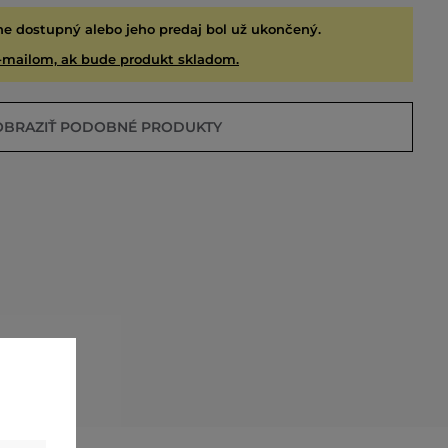
ne dostupný alebo jeho predaj bol už ukončený.
-mailom, ak bude produkt skladom.
OBRAZIŤ PODOBNÉ PRODUKTY
EDANÉ