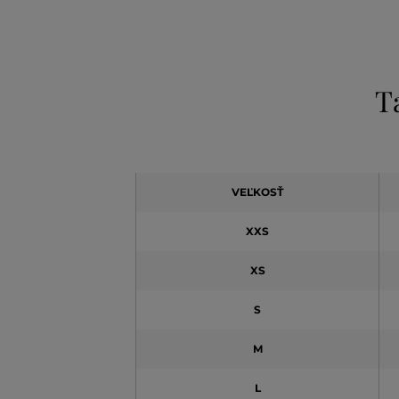
T
VEĽKOSŤ
XXS
XS
S
M
L