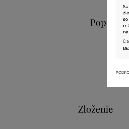
Sú
zl
Popis
so
mô
na
Ďa
po
PODRO
Zloženie