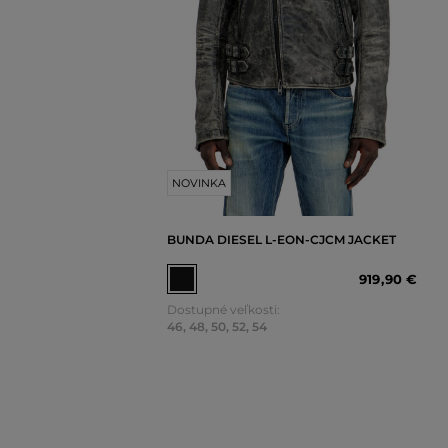
NOVINKA
BUNDA DIESEL L-EON-CJCM JACKET
919
,
90 €
Dostupné veľkosti:
46
,
48
,
50
,
52
,
54