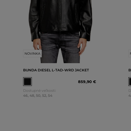
NOVINKA
BUNDA DIESEL L-TAD-WRD JACKET
B
859
,
90 €
Dostupné veľkosti:
D
46
,
48
,
50
,
52
,
54
4