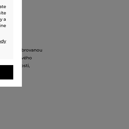
ate
íte
y a
ine
ady
siluetou
zipsom, rebrovanou
na vrchu ľavého
vedá veľkosti,