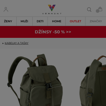
ŽENY
MUŽI
DETI
HOME
OUTLET
ZNAČKY
DŽÍNSY -50 % >>
KABELKY A TAŠKY