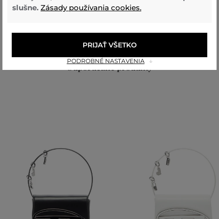
slušne.
Zásady používania cookies.
vrchný materiál
RECYKLOVANÝ NYLON
POLYESTER
85 %
15 %
PRIJAŤ VŠETKO
PODROBNÉ NASTAVENIA
Odporúčané produkty