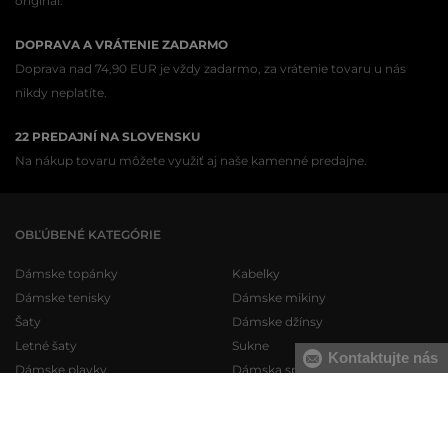
originál.
DOPRAVA A VRÁTENIE ZADARMO
Doprava nad 74,90 EUR je vždy zadarmo, za vrátenie tovaru u nás
nikdy neplatíte.
22 PREDAJNÍ NA SLOVENSKU
Na nákup tovaru môžete využiť aj naše kamenné predajne.
OBĽÚBENÉ KATEGÓRIE
Dámske topánky
Kabelky
Dámske tenisky
Dámske mikiny
Šaty
Dámske džínsy
Letné šaty
Sukne
Kontaktujte nás
Dámske plavky
Dámska spodná bielizeň
Pánske topánky
Pánske mikiny
Pánske tenisky
Pánske tepláky