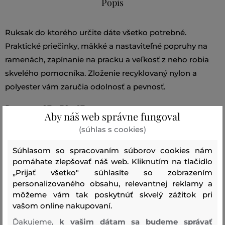
Popis
Ruksak do ktorého určite dáte všetko potrebné.
Praktické priečinky, mäkké a nastaviteľné popruhy na
ramenách, zapínanie na pracku a veľkosť z neho robia
skvelého pomocníka. Zloženie recyklovaný nylon a
polyester vám zaručia odolnosť a pevnosť.
Rozmery: 27 x 38 x 17 cm
Aby náš web správne fungoval
Dĺžka ucha: 22 cm
(súhlas s cookies)
Dĺžka ramenných popruhov: 46 - 97 cm
Súhlasom so spracovaním súborov cookies nám
pomáhate zlepšovať náš web. Kliknutím na tlačidlo
Strih/Druh:
BACKPACK
Sezóna: BAS
Kód produktu:
„Prijať všetko" súhlasíte so zobrazením
361_209-BAS-CC-35
personalizovaného obsahu, relevantnej reklamy a
môžeme vám tak poskytnúť skvelý zážitok pri
Zloženie
vašom online nakupovaní.
Ďakujeme,
k vašim dátam sa budeme správať