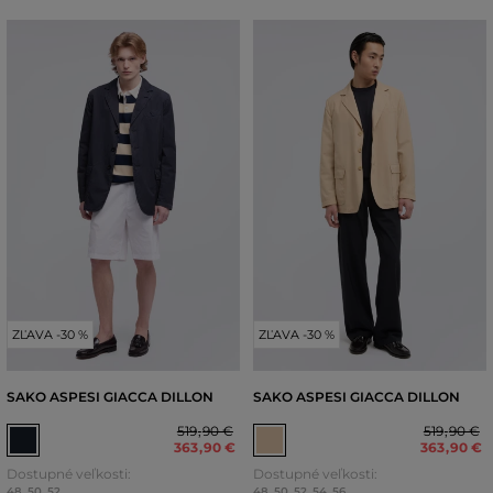
ZĽAVA -30 %
ZĽAVA -30 %
SAKO ASPESI GIACCA DILLON
SAKO ASPESI GIACCA DILLON
519
,
90 €
519
,
90 €
363
,
90 €
363
,
90 €
Dostupné veľkosti:
Dostupné veľkosti:
48
,
50
,
52
48
,
50
,
52
,
54
,
56