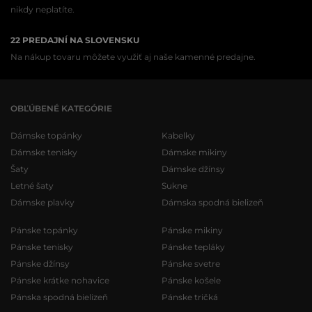
nikdy neplatíte.
22 PREDAJNÍ NA SLOVENSKU
Na nákup tovaru môžete využiť aj naše kamenné predajne.
OBĽÚBENÉ KATEGÓRIE
Dámske topánky
Kabelky
Dámske tenisky
Dámske mikiny
Šaty
Dámske džínsy
Letné šaty
Sukne
Dámske plavky
Dámska spodná bielizeň
Pánske topánky
Pánske mikiny
Pánske tenisky
Pánske tepláky
Pánske džínsy
Pánske svetre
Pánske krátke nohavice
Pánske košele
Pánska spodná bielizeň
Pánske tričká