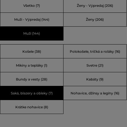
Aspesi nie je výstredné a práve preto je výnimočné.
Všetko
(7)
Ženy - Výpredaj
(206)
Ideálne pre tých, ktorí módu vnímajú ako osobný prejav,
nie ako okázalosť.
Muži - Výpredaj
(144)
Ženy
(206)
Muži
(144)
Košele (38)
Polokošele, tričká a roláky (16)
Mikiny a tepláky (1)
Svetre (21)
Bundy a vesty (28)
Kabáty (9)
Saká, blazery a obleky (7)
Nohavice, džínsy a legíny (16)
Krátke nohavice (8)