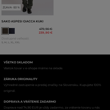
ZĽAVA -50 %
SAKO ASPESI GIACCA KUKI
479
,
90 €
239
,
90 €
Dostupné veľkosti:
S
,
M
,
L
,
XL
,
XXL
VŠETKO SKLADOM
Všetok tovar v e-shope máme na sklade.
ZÁRUKA ORIGINALITY
Výhradné zastúpenie a predaj značky na Slovensku. Kupujete 100%
originál.
DOPRAVA A VRÁTENIE ZADARMO
Doprava nad 74,90 EUR je vždy zadarmo, za vrátenie tovaru u nás