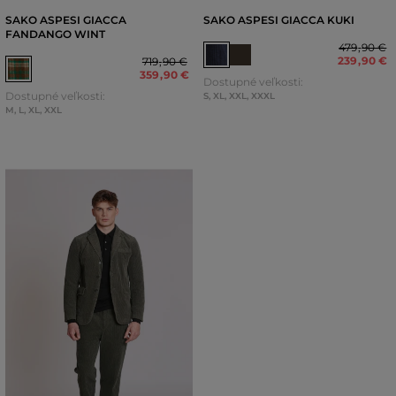
SAKO ASPESI GIACCA
SAKO ASPESI GIACCA KUKI
FANDANGO WINT
479
,
90 €
239
,
90 €
719
,
90 €
359
,
90 €
Dostupné veľkosti:
Dostupné veľkosti:
S
,
XL
,
XXL
,
XXXL
M
,
L
,
XL
,
XXL