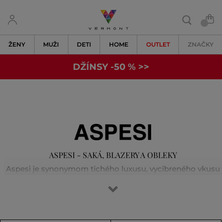
ŽENY
MUŽI
DETI
HOME
OUTLET
ZNAČKY
DŽÍNSY -50 % >>
ASPESI - SAKÁ, BLAZERY A OBLEKY
Aspesi je synonymom tichého luxusu, vycibreného vkusu
a nadčasového štýlu. Značka vznikla v roku 1969 v
Taliansku a preslávila sa precíznymi strihmi, prémiovými
materiálmi a rafinovanou jednoduchosťou. Oblečenie