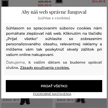
294
,
90 €
429
,
90 €
300
,
90 €
Dostupné veľkosti:
Aby náš web správne fungoval
Dostupné veľkosti:
S
,
M
,
L
,
XXL
,
XXXL
L
,
XL
(súhlas s cookies)
Súhlasom so spracovaním súborov cookies nám
pomáhate zlepšovať náš web. Kliknutím na tlačidlo
„Prijať všetko" súhlasíte so zobrazením
personalizovaného obsahu, relevantnej reklamy a
môžeme vám tak poskytnúť skvelý zážitok pri
vašom online nakupovaní.
Ďakujeme,
k vašim dátam sa budeme správať
slušne.
Zásady používania cookies.
PRIJAŤ VŠETKO
PODROBNÉ NASTAVENIA
ZĽAVA -50 %
ZĽAVA -50 %