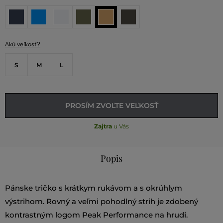
Akú veľkosť?
S
M
L
PROSÍM ZVOĽTE VEĽKOSŤ
Zajtra
u Vás
Popis
Pánske tričko s krátkym rukávom a s okrúhlym
výstrihom. Rovný a veľmi pohodlný strih je zdobený
kontrastným logom Peak Performance na hrudi.