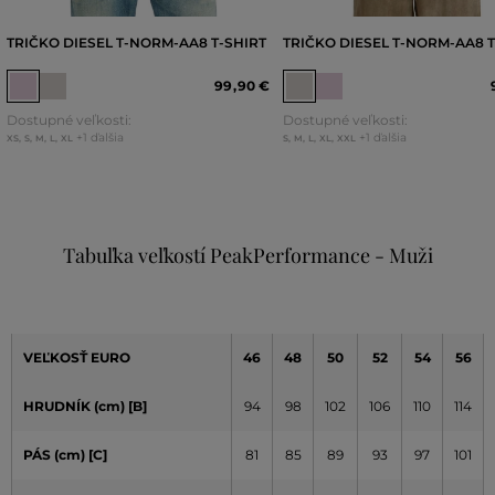
TRIČKO DIESEL T-NORM-AA8 T-SHIRT
TRIČKO DIESEL T-NORM-AA8 T
99
,
90 €
Dostupné veľkosti:
Dostupné veľkosti:
+1 ďalšia
+1 ďalšia
XS
,
S
,
M
,
L
,
XL
S
,
M
,
L
,
XL
,
XXL
Tabuľka veľkostí PeakPerformance - Muži
VEĽKOSŤ EURO
46
48
50
52
54
56
HRUDNÍK (cm) [B]
94
98
102
106
110
114
PÁS (cm) [C]
81
85
89
93
97
101