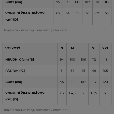
BOKY (cm)
95
99
103
107
111
115
VONK. DĹŽKA RUKÁVOV
63
64
65
66
67
68
(cm)
[D]
Údaje v tabuľke majú orientačný charakter
VEĽKOSŤ
S
M
L
XL
XXL
HRUDNÍK (cm) [B]
94
100
106
112
118
PÁS (cm) [C]
81
87
93
99
105
BOKY (cm)
95
101
107
113
120
VONK. DĹŽKA RUKÁVOV
63
64,5
66
67,5
69
(cm)
[D]
Údaje v tabuľke majú orientačný charakter