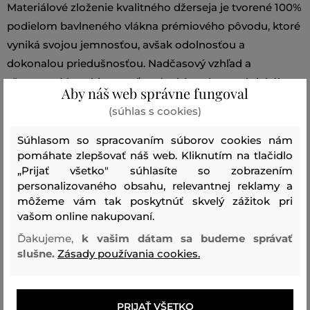
Materiálové zloženie kvalitného džerseja je tvorené 100%
podielom bavlneného vlákna prémiového pôvodu, ktoré
vyniká svojou jemnosťou, avšak odolnosťou a
dokonalou priedušnosťou. Nadčasový vzhľad a
všestranná kombinovateľnosť robí z tohto praktického
Aby náš web správne fungoval
materiálu nenahraditeľný kúsok vhodný na každodenné
(súhlas s cookies)
nosenie.
Súhlasom so spracovaním súborov cookies nám
pomáhate zlepšovať náš web. Kliknutím na tlačidlo
Strih/Druh:
REGULAR
Sezóna: SS26
Kód produktu:
„Prijať všetko" súhlasíte so zobrazením
G81143020-326-PA-N40
personalizovaného obsahu, relevantnej reklamy a
môžeme vám tak poskytnúť skvelý zážitok pri
Zloženie
vašom online nakupovaní.
Ďakujeme,
k vašim dátam sa budeme správať
slušne.
Zásady používania cookies.
vrchný materiál
BAVLNA
100 %
PRIJAŤ VŠETKO