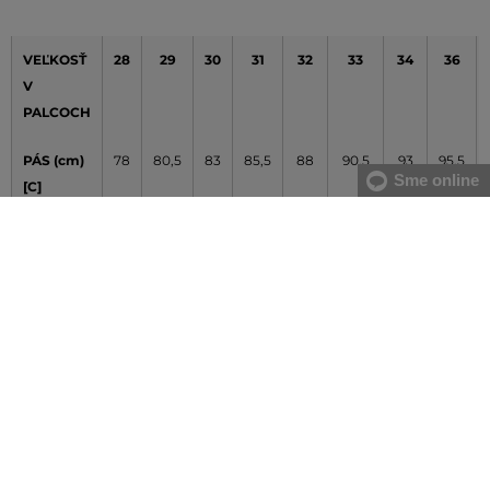
VEĽKOSŤ
28
29
30
31
32
33
34
36
V
PALCOCH
PÁS (cm)
78
80,5
83
85,5
88
90,5
93
95,5
Sme online
[C]
BOKY
92
94,5
97
99,5
104
104,5
107
112
(cm)
Údaje v tabuľke majú orientačný charakter
Ako sa správne zmerať