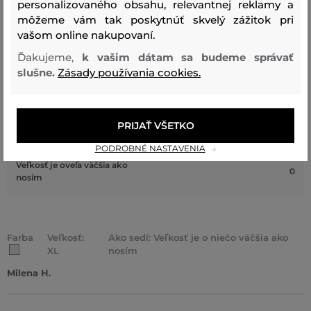
personalizovaného obsahu, relevantnej reklamy a
Veľkosť je oveľa menšia ako
môžeme vám tak poskytnúť skvelý zážitok pri
0
nosím
vašom online nakupovaní.
Veľkosť je o niečo menšia ako
Ďakujeme,
k vašim dátam sa budeme správať
0
nosím
slušne.
Zásady používania cookies.
Veľkosť zodpovedá veľkosti,
4
ktorú nosím
PRIJAŤ VŠETKO
Veľkosť je o niečo väčšia ako
1
nosím
PODROBNÉ NASTAVENIA
Veľkosť je oveľa väčšia ako
0
nosím
Farba
Veľkosť:
Ako sedí: Veľkosť je o niečo väčšia ako
XL
nosím
Milena H.