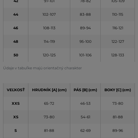
42
97-101
78-82
105-109
44
102-107
83-88
110-115
46
108-113
89-94
116-121
48
114-119
95-100
122-127
50
120-125
101-106
128-133
Údaje v tabuľke majú orientačný charakter
VEĽKOSŤ
HRUDNÍK [A] (cm)
PÁS [B] (cm)
BOKY [C] (cm)
XXS
65-72
46-53
73-80
XS
73-80
54-61
81-88
S
81-88
62-69
89-96