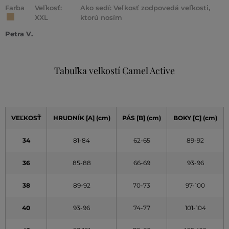
Farba
Veľkosť:
Ako sedí: Veľkosť zodpovedá veľkosti,
XXL
ktorú nosím
Petra V.
Tabuľka veľkostí Camel Active
VEĽKOSŤ
HRUDNÍK [A] (cm)
PÁS [B] (cm)
BOKY [C] (cm)
34
81-84
62-65
89-92
36
85-88
66-69
93-96
38
89-92
70-73
97-100
40
93-96
74-77
101-104