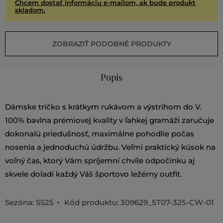
Chcem dostať informáciu e-mailom, ak bude produkt
skladom.
ZOBRAZIŤ PODOBNÉ PRODUKTY
Popis
Dámske tričko s krátkym rukávom a výstrihom do V.
100% bavlna prémiovej kvality v ľahkej gramáži zaručuje
dokonalú priedušnosť, maximálne pohodlie počas
nosenia a jednoduchú údržbu. Veľmi praktický kúsok na
voľný čas, ktorý Vám spríjemní chvíle odpočinku aj
skvele doladí každý Váš športovo ležérny outfit.
Sezóna: SS25
Kód produktu:
309629_5T07-325-CW-01