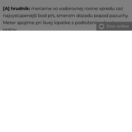
[A] hrudník:
meriame vo vodorovnej rovine vpredu cez
najvystúpenejší bod pŕs, smerom dozadu popod pazuchy.
Meter spojíme pri ľavej lopatke s podložením dvoch
Sme online
prstov
[B] pás:
meriame v najužšej časti trupu, meter spájame
na pravom boku s podložením dvoch prstov. V prípade
väčšieho brucha odporúčame merať od najväčšieho
prehnutia chrbtice po najvystúpenejšiu časť brucha
[C] boky:
meriame vodorovne cez najširšiu časť bokov
VŠETKO SKLADOM
Všetok tovar v e-shope máme na sklade.
ZÁRUKA ORIGINALITY
Výhradné zastúpenie a predaj značky na Slovensku. Kupujete 100%