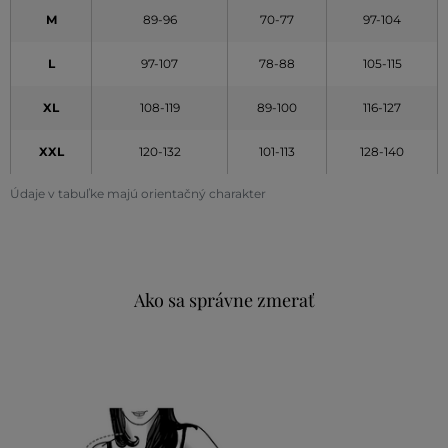
M
89-96
70-77
97-104
L
97-107
78-88
105-115
XL
108-119
89-100
116-127
XXL
120-132
101-113
128-140
Údaje v tabuľke majú orientačný charakter
Ako sa správne zmerať