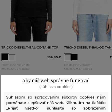
TRIČKO DIESEL T-BAL-OD TANK TOP
TRIČKO DIESEL T-BAL-OD TAN
134
,
90 €
1
Dostupné veľkosti:
Dostupné veľkosti:
+1 ďalšia
+1 ďalšia
XXS
,
XS
,
S
,
M
,
L
XXS
,
XS
,
S
,
M
,
L
Aby náš web správne fungoval
(súhlas s cookies)
Recenzie
Súhlasom so spracovaním súborov cookies nám
pomáhate zlepšovať náš web. Kliknutím na tlačidlo
AKO SEDELA VYBRANÁ VEĽKOSŤ NAŠIM ZÁKAZNÍKOM
„Prijať všetko" súhlasíte so zobrazením