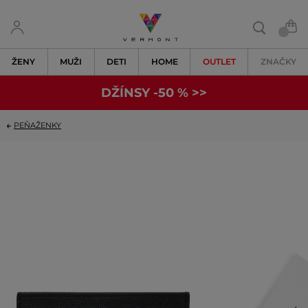
ŽENY
MUŽI
DETI
HOME
OUTLET
ZNAČKY
DŽÍNSY -50 % >>
PEŇAŽENKY