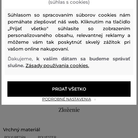
(súhlas s cookies)
strany, elegantné prešívanie v tonálnom farebnom
prevedení. Puzdro obsahuje štyri priehradky na karty a
Súhlasom so spracovaním súborov cookies nám
otvorené horné vrecko v strede. Materiálové zloženie
pomáhate zlepšovať náš web. Kliknutím na tlačidlo
„Prijať všetko" súhlasíte so zobrazením
tvorí technická koža, ktorá vyniká svojou mimoriadnou
personalizovaného obsahu, relevantnej reklamy a
pevnosťou a odolnosťou, ale zároveň príjemnou
môžeme vám tak poskytnúť skvelý zážitok pri
mäkkosťou. Veľmi sofistikovaný doplnok, ktorý je
vašom online nakupovaní.
dôkazom vycibreného vkusu.
Ďakujeme,
k vašim dátam sa budeme správať
slušne.
Zásady používania cookies.
Rozmery: 10 x 8 cm
PRIJAŤ VŠETKO
Sezóna: PF26
Kód produktu:
B3M32076-426-KC-999-0
PODROBNÉ NASTAVENIA
Zloženie
vrchný materiál
POLYURETÁN
POLYESTER