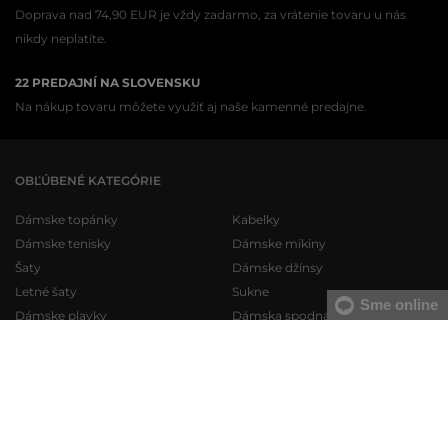
Doprava nad 74,90 EUR je vždy zadarmo, za vrátenie tovaru u nás
nikdy neplatíte.
22 PREDAJNÍ NA SLOVENSKU
Na nákup tovaru môžete využiť aj naše kamenné predajne.
OBĽÚBENÉ KATEGÓRIE
Dámske topánky
Kabelky
Dámske tenisky
Dámske mikiny
Šaty
Dámske džínsy
Letné šaty
Sukne
Sme online
Dámske plavky
Dámska spodná bielizeň
Pánske topánky
Pánske mikiny
Pánske tenisky
Pánske tepláky
Pánske džínsy
Pánske svetre
Pánske krátke nohavice
Pánske košele