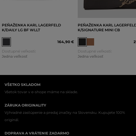
PEŇAŽENKA KARL LAGERFELD
PEŇAŽENKA KARL LAGERFEL
K/DAILY LG BF WLLT
K/SIGNATURE MINI CB
164
,
90 €
2
Dostupné veľkosti:
Dostupné veľkosti:
Jedna veľkosť
Jedna veľkosť
VŠETKO SKLADOM
Všetok tovar v e-shope máme na sklade.
ZÁRUKA ORIGINALITY
Výhradné zastúpenie a predaj značky na Slovensku. Kupujete 100%
originál.
DOPRAVA A VRÁTENIE ZADARMO