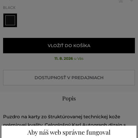
BLACK
VLOŽIŤ DO KOŠÍKA
11. 8. 2026
u Vás
DOSTUPNOSŤ V PREDAJNIACH
Popis
Puzdro na karty zo štruktúrovanej technickej kože
prémiovej kvality. Celoplošný Karl Autograph dizajn s
Aby náš web správne fungoval
kovovým nápisom brandu v spodnej časti prednej